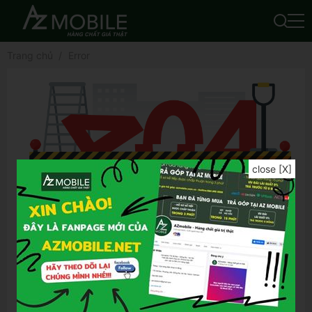
Trang chủ
Error
close [X]
Để tìm được kết quả chính xác hơn, bạn vui
lòng:
Kiểm tra lỗi chính tả của từ khóa đã nhập
Thử lại bằng từ khóa khác
Thử lại bằng những từ khóa tổng quát hơn
Thử lại bằng những từ khóa ngắn gọn hơn