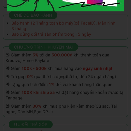
Liên hệ
Liên hệ
CHẾ ĐỘ BẢO HÀNH
Bảo hành 12 Tháng toàn bộ máy(cả FaceID). Màn hình
3 tháng
Bao dùng đổi trả sản phẩm trong 15 ngày
CHƯƠNG TRÌNH KHUYẾN MÃI
🎁 Giảm thêm
5%
tối đa
500.000đ
khi thanh toán qua
Kredivo, Home Paylate
🎁 Giảm
100k - 500k
khi mua hàng vào
ngày sinh nhật
🎁 Trả góp
0%
qua thẻ tín dụng(hỗ trợ đến 24 ngân hàng)
🎁 Tặng quà tích điểm
1%
đổi với khách hàng thân quen
🎁 Giảm
100K khi ship xa
và đặt hàng chuyển khoản
trước
tại
Fanpage
🎁 Giảm thêm
30%
khi mua phụ kiện kèm theo(Củ sạc, Tai
nghe, Dán MH,Sạc DP...)
ƯU ĐÃI TRẢ GÓP