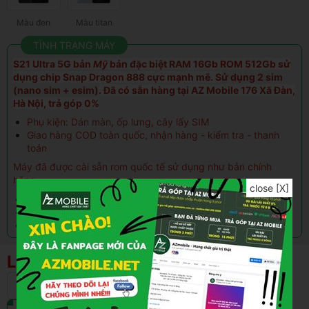
Màu đen
Màu titan
TÌNH TRẠNG MÁY
S21 Ultra 5G bản
Mỹ
bản đặc biệt RAM 16Gb ROM 512Gb sử
dụng chip Snap Dragon 888 cực mạnh mẽ. S
ử dụng 2 sim
(nano sim + esim)
. Đã có sẵn hàng tại AZ Mobile 176 Xã Đàn,
Hà Nội, trả góp 0%
Phụ kiện: Dán màn, ốp lưng, cây lấy SIM
Giao hàng COD toàn quốc, nhận hàng - kiểm tra - thanh
toán
Máy đã được cài sẵn rom quốc tế sử dụng như bản chính
hãng.
close [X]
Không ứng dụng rác
Không giới hạn tin nhắn
Tự động cập nhật phần mềm
Liên hệ
256GB
512GB
128GB
Liên hệ
Liên hệ
Liên hệ
Màu đen
Màu titan