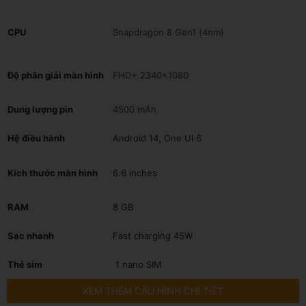
CPU
Snapdragon 8 Gen1 (4nm)
Độ phân giải màn hình
FHD+ 2340x1080
Dung lượng pin
4500 mAh
Hệ điều hành
Android 14, One UI 6
Kích thước màn hình
6.6 inches
RAM
8 GB
Sạc nhanh
Fast charging 45W
Thẻ sim
1 nano SIM
XEM THÊM CẤU HÌNH CHI TIẾT