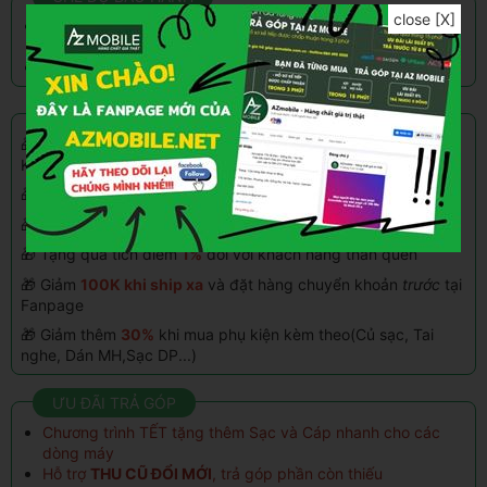
close [X]
Bảo hành 12 Tháng toàn bộ máy(cả FaceID). Màn hình
3 tháng
Bao dùng đổi trả sản phẩm trong 15 ngày
CHƯƠNG TRÌNH KHUYẾN MÃI
🎁 Giảm thêm
5%
tối đa
500.000đ
khi thanh toán qua
Kredivo, Home Paylate
🎁 Giảm
100k - 500k
khi mua hàng vào
ngày sinh nhật
🎁 Trả góp
0%
qua thẻ tín dụng(hỗ trợ đến 24 ngân hàng)
🎁 Tặng quà tích điểm
1%
đổi với khách hàng thân quen
🎁 Giảm
100K khi ship xa
và đặt hàng chuyển khoản
trước
tại
Fanpage
🎁 Giảm thêm
30%
khi mua phụ kiện kèm theo(Củ sạc, Tai
nghe, Dán MH,Sạc DP...)
ƯU ĐÃI TRẢ GÓP
Chương trình TẾT tặng thêm Sạc và Cáp nhanh cho các
dòng máy
Hỗ trợ
THU CŨ ĐỔI MỚI
, trả góp phần còn thiếu