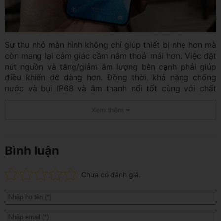
Sự thu nhỏ màn hình không chỉ giúp thiết bị nhẹ hơn mà
còn mang lại cảm giác cầm nắm thoải mái hơn. Việc đặt
nút nguồn và tăng/giảm âm lượng bên cạnh phải giúp
điều khiển dễ dàng hơn. Đồng thời, khả năng chống
nước và bụi IP68 và âm thanh nổi tốt cùng với chất
lượng hoàn thiện xuất sắc làm tăng giá trị của sản
phẩm.Mặc dù không hỗ trợ S Pen như Galaxy S22 Ultra,
Xem thêm
Galaxy S22 Plus vẫn là một lựa chọn xuất sắc cho
những ai ưa chuộng thiết bị có kích thước nhỏ hơn mà
vẫn đầy đủ tính năng và phong cách.
Bình luận
Màn hình hiển thị trên Samsung
Chưa có đánh giá.
Galaxy S22 Plus 5G
Màn hình trên Samsung Galaxy S22 Plus là một điểm
đáng chú ý và gần như hoàn hảo trong mọi khía cạnh.