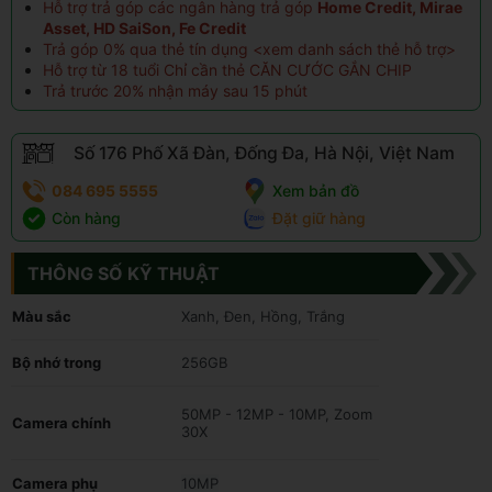
Hỗ trợ trả góp các ngân hàng trả góp
Home Credit, Mirae
Asset, HD SaiSon, Fe Credit
Trả góp 0% qua thẻ tín dụng <
xem danh sách thẻ hỗ trợ
>
Hỗ trợ từ 18 tuổi Chỉ cần thẻ CĂN CƯỚC GẮN CHIP
Trả trước 20% nhận máy sau 15 phút
Số 176 Phố Xã Đàn, Đống Đa, Hà Nội, Việt Nam
084 695 5555
Xem bản đồ
Còn hàng
Đặt giữ hàng
THÔNG SỐ KỸ THUẬT
Màu sắc
Xanh, Đen, Hồng, Trắng
Bộ nhớ trong
256GB
50MP - 12MP - 10MP, Zoom
Camera chính
30X
Camera phụ
10MP