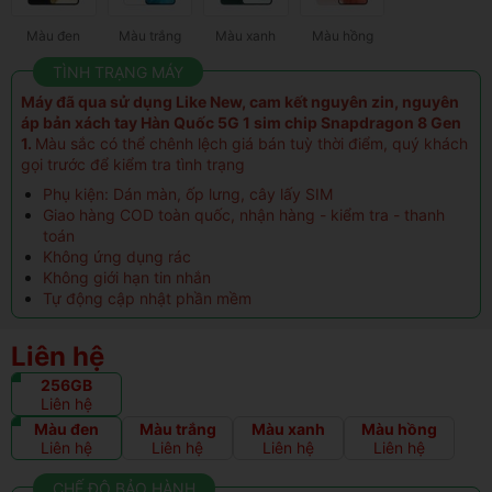
Màu đen
Màu trắng
Màu xanh
Màu hồng
TÌNH TRẠNG MÁY
Máy đã qua sử dụng Like New, cam kết nguyên zin, nguyên
áp bản xách tay Hàn Quốc 5G 1 sim chip Snapdragon 8 Gen
1.
Màu sắc có thể chênh lệch giá bán tuỳ thời điểm, quý khách
gọi trước để kiểm tra tình trạng
Phụ kiện: Dán màn, ốp lưng, cây lấy SIM
Giao hàng COD toàn quốc, nhận hàng - kiểm tra - thanh
toán
Không ứng dụng rác
Không giới hạn tin nhắn
Tự động cập nhật phần mềm
Liên hệ
256GB
Liên hệ
Màu đen
Màu trắng
Màu xanh
Màu hồng
Liên hệ
Liên hệ
Liên hệ
Liên hệ
CHẾ ĐỘ BẢO HÀNH