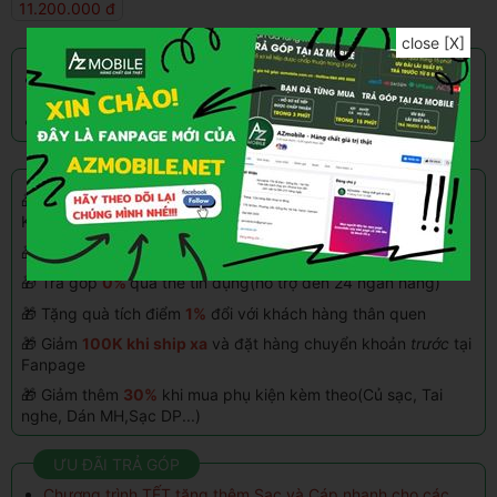
11.200.000 đ
close [X]
CHẾ ĐỘ BẢO HÀNH
Bảo hành 12 Tháng toàn bộ máy(cả FaceID). Màn hình
3 tháng
Bao dùng đổi trả sản phẩm trong 15 ngày
CHƯƠNG TRÌNH KHUYẾN MÃI
🎁 Giảm thêm
5%
tối đa
500.000đ
khi thanh toán qua
Kredivo, Home Paylate
🎁 Giảm
100k - 500k
khi mua hàng vào
ngày sinh nhật
🎁 Trả góp
0%
qua thẻ tín dụng(hỗ trợ đến 24 ngân hàng)
🎁 Tặng quà tích điểm
1%
đổi với khách hàng thân quen
🎁 Giảm
100K khi ship xa
và đặt hàng chuyển khoản
trước
tại
Fanpage
🎁 Giảm thêm
30%
khi mua phụ kiện kèm theo(Củ sạc, Tai
nghe, Dán MH,Sạc DP...)
ƯU ĐÃI TRẢ GÓP
Chương trình TẾT tặng thêm Sạc và Cáp nhanh cho các