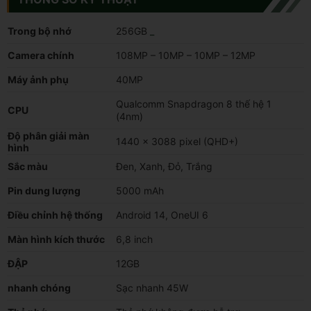
Trong bộ nhớ
256GB
_
Camera chính
108MP – 10MP – 10MP – 12MP
Máy ảnh phụ
40MP
Qualcomm Snapdragon 8 thế hệ 1
CPU
(4nm)
Độ phân giải màn
1440 x 3088 pixel (QHD+)
hình
Sắc màu
Đen, Xanh, Đỏ, Trắng
Pin dung lượng
5000 mAh
Điều chỉnh hệ thống
Android 14, OneUI 6
Màn hình kích thước
6,8 inch
ĐẬP
12GB
nhanh chóng
Sạc nhanh 45W