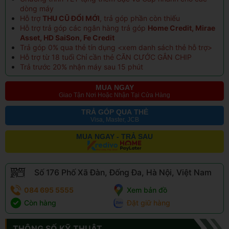
dòng máy
Hỗ trợ
THU CŨ ĐỔI MỚI
, trả góp phần còn thiếu
Hỗ trợ trả góp các ngân hàng trả góp
Home Credit, Mirae
Asset, HD SaiSon, Fe Credit
Trả góp 0% qua thẻ tín dụng <
xem danh sách thẻ hỗ trợ
>
Hỗ trợ từ 18 tuổi Chỉ cần thẻ CĂN CƯỚC GẮN CHIP
Trả trước 20% nhận máy sau 15 phút
MUA NGAY
Giao Tận Nơi Hoặc Nhận Tại Cửa Hàng
TRẢ GÓP QUA THẺ
Visa, Master, JCB
MUA NGAY - TRẢ SAU
Số 176 Phố Xã Đàn, Đống Đa, Hà Nội, Việt Nam
084 695 5555
Xem bản đồ
Còn hàng
Đặt giữ hàng
THÔNG SỐ KỸ THUẬT