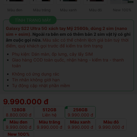
Màu đen
Màu trắng
Màu xanh
Màu đỏ
New 100%
TÌNH TRẠNG MÁY
Galaxy S22 Ultra 5G xách tay Mỹ 256Gb, dùng 2 sim (nano
sim + esim).
Ngoài ra bên em có thêm bản 2 sim vật lý có ghi
âm cuộc gọi nữa.
Màu sắc có thể chênh lệch giá bán tuỳ thời
điểm, quý khách gọi trước để kiểm tra tình trạng
Phụ kiện: Dán màn, ốp lưng, cây lấy SIM
Giao hàng COD toàn quốc, nhận hàng - kiểm tra - thanh
toán
Không có ứng dụng rác
Tin nhắn không giới hạn
Tự động cập nhật phần mềm
9.990.000 đ
128GB
512GB
256GB
8.800.000 đ
Liên hệ
9.990.000 đ
Màu đen
Màu trắng
Màu xanh
Màu đỏ
9.990.000 đ
9.990.000 đ
9.990.000 đ
9.990.000 đ
New 100%