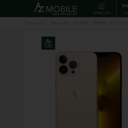
TRANG CHỦ
S
Trang chủ
Sản phẩm
IPHONE
iPhone 13│13 Pro