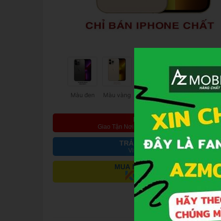
Màu đen
Màu vàng
Màu trắng
Màu xanh
MUA NGAY
Giao Tận Nơi Hoặc Nhận Tại Cửa Hàng
TRẢ GÓP QUA THẺ
Visa, Master, JCB
MUA NGAY - TRẢ SAU