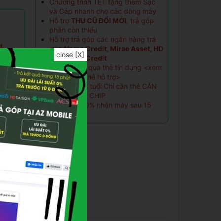
Chương trình TẾT tặng thêm Sạc
và Cáp nhanh cho các dòng máy
Hỗ trợ
THU CŨ ĐỔI MỚI
, trả góp
phần còn thiếu
Hỗ trợ trả góp các ngân hàng trả
t
góp
Home Credit, Mirae Asset, HD
close [X]
SaiSon, Fe Credit
ng)
Trả góp 0% qua thẻ tín dụng <
xem
n
danh sách thẻ hỗ trợ
>
Hỗ trợ từ 18 tuổi Chỉ cần thẻ CĂN
rước
CƯỚC GẮN CHIP
Trả trước 20% nhận máy sau 15
Tai
phút