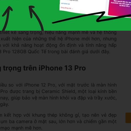
 13 Pro 128GB Quốc Tế
hone 13 Pro vẫn là một trong những mẫu điện thoại
thiết kế sang trọng, hiệu năng mạnh mẽ và hệ thống
ự xuất hiện của những thế hệ iPhone mới hơn, nhưng
h với khả năng hoạt động ổn định và tính năng hấp
3 Pro 128GB Quốc Tế trong bài đánh giá dưới đây.
g trọng trên iPhone 13 Pro
ều so với iPhone 12 Pro, với mặt trước là màn hình
 Pro được trang bị Ceramic Shield, một loại kính bền
 nay, giúp bảo vệ màn hình khỏi va đập và trầy xước,
gày.
 kết hợp với khung thép không gỉ, tạo nên vẻ đẹp
à cụm ba camera ở mặt sau, lớn hơn và chiếm gần một
n mạo mạnh mẽ hơn.