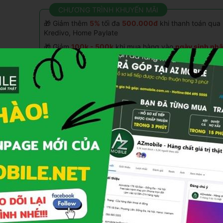
CHƯƠNG TRÌNH KHUYẾN MÃI
🎁 Giảm thêm
5%
tối đa
500.000đ
khi thanh toán qua
Kredivo, Home Paylate
🎁 Giảm
100k - 500k
khi mua hàng vào
ngày sinh nhậ
🎁 Trả góp
0%
qua thẻ tín dụng(hỗ trợ đến 24 ngân hà
🎁 Tặng quà tích điểm
1%
đổi với khách hàng thân que
🎁 Giảm
100K khi ship xa
và đặt hàng chuyển khoản
t
tại
Fanpage
🎁 Giảm thêm
30%
khi mua phụ kiện kèm theo(Củ sạc, 
nghe, Dán MH,Sạc DP...)