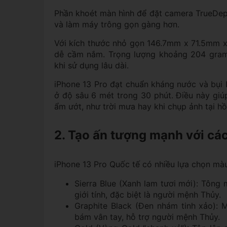
Phần khoét màn hình để đặt camera TrueDepth
và làm máy trông gọn gàng hơn.
Với kích thước nhỏ gọn 146.7mm x 71.5mm x
dễ cầm nắm. Trọng lượng khoảng 204 gram 
khi sử dụng lâu dài.
iPhone 13 Pro đạt chuẩn kháng nước và bụi 
ở độ sâu 6 mét trong 30 phút. Điều này gi
ẩm ướt, như trời mưa hay khi chụp ảnh tại hồ 
2. Tạo ấn tượng mạnh với cá
iPhone 13 Pro Quốc tế có nhiều lựa chọn màu
Sierra Blue (Xanh lam tươi mới): Tông 
giới tính, đặc biệt là người mệnh Thủy.
Graphite Black (Đen nhám tinh xảo): 
bám vân tay, hỗ trợ người mệnh Thủy.