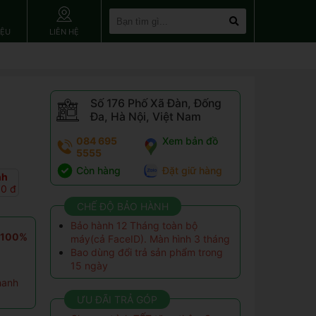
IỆU
LIÊN HỆ
Số 176 Phố Xã Đàn, Đống
Đa, Hà Nội, Việt Nam
084 695
Xem bản đồ
5555
Còn hàng
Đặt giữ hàng
nh
00 đ
CHẾ ĐỘ BẢO HÀNH
Bảo hành 12 Tháng toàn bộ
g 100%
máy(cả FaceID). Màn hình 3 tháng
Bao dùng đổi trả sản phẩm trong
15 ngày
hanh
ƯU ĐÃI TRẢ GÓP