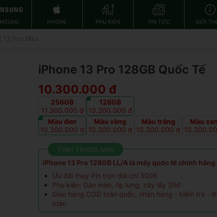
AMSUNG
IPHONE
PHỤ KIỆN
TIN TỨC
GIỚI TH
│13 Pro Max
iPhone 13 Pro 128GB Quốc Tế
10.300.000 đ
256GB
128GB
11.300.000 đ
10.300.000 đ
Màu đen
Màu vàng
Màu trắng
Màu xa
10.300.000 đ
10.300.000 đ
10.300.000 đ
10.300.0
TÌNH TRẠNG MÁY
iPhone 13 Pro 128GB LL/A là máy quốc tế chính hãn
Ưu đãi thay Pin trọn đời chỉ 300K
Phụ kiện: Dán màn, ốp lưng, cây lấy SIM
Giao hàng COD toàn quốc, nhận hàng - kiểm tra - t
toán