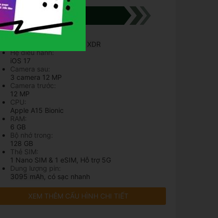
THÔNG SỐ KỸ THUẬT
Màn hình:
OLED
6.1"
Super Retina XDR
Hệ điều hành:
iOS 17
Camera sau:
3 camera 12 MP
Camera trước:
12 MP
CPU:
Apple A15 Bionic
RAM:
6 GB
Bộ nhớ trong:
128 GB
Thẻ SIM:
1 Nano SIM & 1 eSIM, Hỗ trợ 5G
Dung lượng pin:
3095 mAh
, có sạc nhanh
XEM THÊM CẤU HÌNH CHI TIẾT