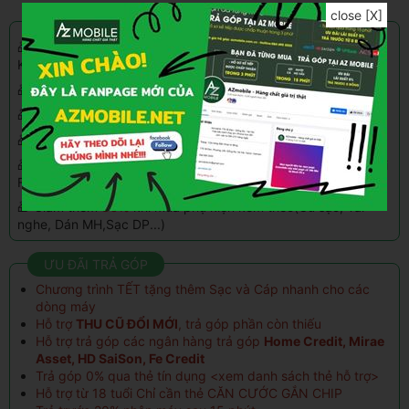
close [X]
CHƯƠNG TRÌNH KHUYẾN MÃI
🎁 Giảm thêm
5%
tối đa
500.000đ
khi thanh toán qua
Kredivo, Home Paylate
🎁 Giảm
100k - 500k
khi mua hàng vào
ngày sinh nhật
🎁 Trả góp
0%
qua thẻ tín dụng(hỗ trợ đến 24 ngân hàng)
🎁 Tặng quà tích điểm
1%
đổi với khách hàng thân quen
🎁 Giảm
100K khi ship xa
và đặt hàng chuyển khoản
trước
tại
Fanpage
🎁 Giảm thêm
30%
khi mua phụ kiện kèm theo(Củ sạc, Tai
nghe, Dán MH,Sạc DP...)
ƯU ĐÃI TRẢ GÓP
Chương trình TẾT tặng thêm Sạc và Cáp nhanh cho các
dòng máy
Hỗ trợ
THU CŨ ĐỔI MỚI
, trả góp phần còn thiếu
Hỗ trợ trả góp các ngân hàng trả góp
Home Credit, Mirae
Asset, HD SaiSon, Fe Credit
Trả góp 0% qua thẻ tín dụng <
xem danh sách thẻ hỗ trợ
>
Hỗ trợ từ 18 tuổi Chỉ cần thẻ CĂN CƯỚC GẮN CHIP