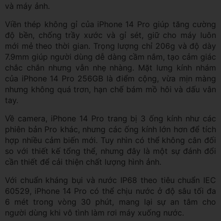
và máy ảnh.
Viền thép không gỉ của iPhone 14 Pro giúp tăng cường
độ bền, chống trầy xước và gỉ sét, giữ cho máy luôn
mới mẻ theo thời gian. Trọng lượng chỉ 206g và độ dày
7.9mm giúp người dùng dễ dàng cầm nắm, tạo cảm giác
chắc chắn nhưng vẫn nhẹ nhàng. Mặt lưng kính nhám
của iPhone 14 Pro 256GB là điểm cộng, vừa mịn màng
nhưng không quá trơn, hạn chế bám mồ hôi và dấu vân
tay.
Về camera, iPhone 14 Pro trang bị 3 ống kính như các
phiên bản Pro khác, nhưng các ống kính lớn hơn để tích
hợp nhiều cảm biến mới. Tuy nhìn có thể không cân đối
so với thiết kế tổng thể, nhưng đây là một sự đánh đổi
cần thiết để cải thiện chất lượng hình ảnh.
Với chuẩn kháng bụi và nước IP68 theo tiêu chuẩn IEC
60529, iPhone 14 Pro có thể chịu nước ở độ sâu tối đa
6 mét trong vòng 30 phút, mang lại sự an tâm cho
người dùng khi vô tình làm rơi máy xuống nước.