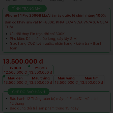
Màu đen
Màu trắng
Màu vàng
Màu tím
TÌNH TRẠNG MÁY
iPhone 14 Pro 256GB LL/A là máy quốc tế chính hãng 100%
Bản có khay sim vật lý +800k. KH/A JA/A VC/A VN/A X/A QL/A
TH/A
Ưu đãi thay Pin trọn đời chỉ 300K
Phụ kiện: Dán màn, ốp lưng, cây lấy SIM
Giao hàng COD toàn quốc, nhận hàng - kiểm tra - thanh
toán
13.500.000 đ
128GB
256GB
12.500.000 đ
13.500.000 đ
Màu đen
Màu trắng
Màu vàng
Màu tím
13.500.000 đ
13.500.000 đ
13.500.000 đ
13.500.000 đ
CHẾ ĐỘ BẢO HÀNH
Bảo hành 12 Tháng toàn bộ máy(cả FaceID). Màn hình
12 tháng
Bao dùng đổi trả sản phẩm trong 15 ngày