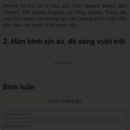
iPhone 14 Pro có 4 màu sắc: Đen (Space Black), Bạc
(Silver), Tím (Deep Purple), và Vàng (Gold). Trong đó,
màu Tím được ưa chuộng tạo nên phong cách nhận diện
độc đáo cho chiếc điện thoại này.
2. Màn hình xịn sò, độ sáng vuột trội
Với tấm nền LTPO Super Retina XDR OLED mang đến
Xem thêm
hình ảnh sắc nét và sống động nhờ độ phân giải 1179 x
2556 pixel và mật độ điểm ảnh 460 ppi. Kích thước 6.1
inch vừa vặn, tạo cảm giác thoải mái khi sử dụng mà
không quá lớn hay quá nhỏ.
Bình luận
Bên cạnh đó, bề mặt của điện thoại cũng được bảo vệ
thêm lớp kính Ceramic Shield, đảm bảo độ an toàn khi
Chưa có đánh giá.
sử dụng.
Màn hình 120Hz mang đến trải nghiệm vuốt chạm mượt
mà, cuộn trang nhanh chóng. Đặc biệt, tần số quét tự
động thay đổi từ 1Hz đến 120Hz giúp tiết kiệm pin mà