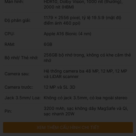
Màn hình:
HDR10, Dolby Vision, 1000 nit (thường),
2000 nit (HBM)
1179 x 2556 pixel, tỷ lệ 19.5:9 (mật độ
Độ phân giải:
điểm ảnh 460 ppi)
CPU:
Apple A16 Bionic (4 nm)
RAM:
6GB
256GB bộ nhớ trong, không có khe cắm thẻ
Bộ nhớ/ Thẻ nhớ:
nhớ
Hệ thống camera ba 48 MP, 12 MP, 12 MP
Camera sau:
và LiDAR scanner
Camera trước:
12 MP và SL 3D
Jack 3.5mm/ Loa:
Không có jack 3.5mm, có loa ngoài stereo
3200 mAh, sạc không dây MagSafe và Qi,
Pin:
sạc nhanh 20W
XEM THÊM CẤU HÌNH CHI TIẾT