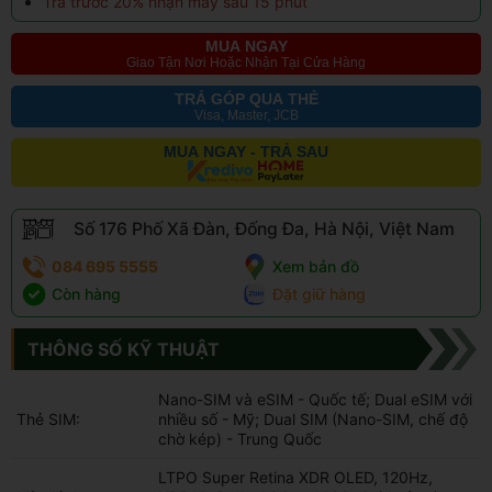
Trả trước 20% nhận máy sau 15 phút
MUA NGAY
Giao Tận Nơi Hoặc Nhận Tại Cửa Hàng
TRẢ GÓP QUA THẺ
Visa, Master, JCB
MUA NGAY - TRẢ SAU
Số 176 Phố Xã Đàn, Đống Đa, Hà Nội, Việt Nam
084 695 5555
Xem bản đồ
Còn hàng
Đặt giữ hàng
THÔNG SỐ KỸ THUẬT
Nano-SIM và eSIM - Quốc tế; Dual eSIM với
Thẻ SIM:
nhiều số - Mỹ; Dual SIM (Nano-SIM, chế độ
chờ kép) - Trung Quốc
LTPO Super Retina XDR OLED, 120Hz,