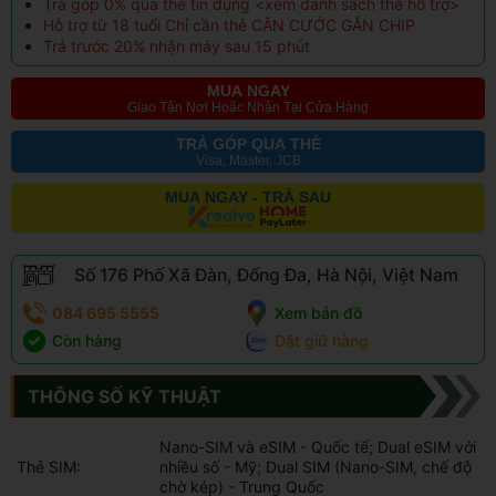
Trả góp 0% qua thẻ tín dụng <
xem danh sách thẻ hỗ trợ
>
Hỗ trợ từ 18 tuổi Chỉ cần thẻ CĂN CƯỚC GẮN CHIP
Trả trước 20% nhận máy sau 15 phút
MUA NGAY
Giao Tận Nơi Hoặc Nhận Tại Cửa Hàng
TRẢ GÓP QUA THẺ
Visa, Master, JCB
MUA NGAY - TRẢ SAU
Số 176 Phố Xã Đàn, Đống Đa, Hà Nội, Việt Nam
084 695 5555
Xem bản đồ
Còn hàng
Đặt giữ hàng
THÔNG SỐ KỸ THUẬT
Nano-SIM và eSIM - Quốc tế; Dual eSIM với
Thẻ SIM:
nhiều số - Mỹ; Dual SIM (Nano-SIM, chế độ
chờ kép) - Trung Quốc