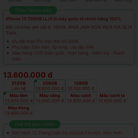
Màu đen
Màu vàng
Màu xanh
Màu xanh lá
Màu hồng
TÌNH TRẠNG MÁY
iPhone 15 256GB LL/A là máy quốc tế chính hãng 100%
Bản có khay sim vật lý +800k. KH/A JA/A VC/A VN/A X/A QL/A
TH/A
Ưu đãi thay Pin trọn đời chỉ 300K
Phụ kiện: Dán màn, ốp lưng, cây lấy SIM
Giao hàng COD toàn quốc, nhận hàng - kiểm tra - thanh
toán
13.600.000 đ
512GB
256GB
128GB
Liên hệ
13.600.000 đ
12.100.000 đ
Màu đen
Màu vàng
Màu xanh
Màu xanh lá
13.600.000 đ
13.600.000 đ
13.600.000 đ
13.600.000 đ
Màu hồng
13.600.000 đ
CHẾ ĐỘ BẢO HÀNH
Bảo hành 12 Tháng toàn bộ máy(cả FaceID). Màn hình