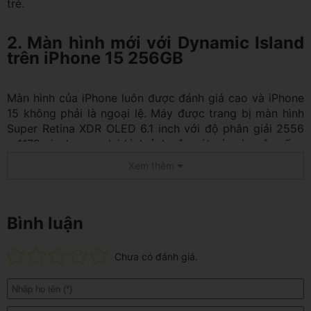
trẻ.
2. Màn hình mới với Dynamic Island
trên iPhone 15 256GB
Màn hình của iPhone luôn được đánh giá cao và iPhone
15 không phải là ngoại lệ. Máy được trang bị màn hình
Super Retina XDR OLED 6.1 inch với độ phân giải 2556
x 1179 pixel, mang lại hình ảnh sắc nét và màu sắc sống
động. Đặc biệt, độ sáng màn hình đã được nâng cấp lên
Xem thêm
tới 2000 nits, giúp người dùng dễ dàng sử dụng ngoài
trời hoặc trong môi trường ánh sáng mạnh.
Tuy nhiên, một điểm yếu là Apple vẫn sử dụng tần số
Bình luận
làm mới 60Hz trên iPhone 15, điều này khiến nó thua
kém một số đối thủ cạnh tranh trong cùng phân khúc.
Chưa có đánh giá.
Điểm khác biệt lớn giữa iPhone 15 256GB và thế hệ tiền
nhiệm là màn hình mới với thiết kế "Dynamic Island"
thay cho tai thỏ truyền thống. Thiết kế này tối ưu hóa