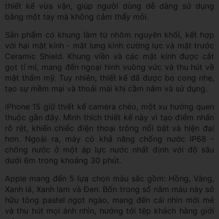
thiết kế vừa vặn, giúp người dùng dễ dàng sử dụng
bằng một tay mà không cảm thấy mỏi.
Sản phẩm có khung làm từ nhôm nguyên khối, kết hợp
với hai mặt kính - mặt lưng kính cường lực và mặt trước
Ceramic Shield. Khung viền và các mặt kính được cắt
gọt tỉ mỉ, mang đến ngoại hình vuông vức và thu hút về
mặt thẩm mỹ. Tuy nhiên, thiết kế đã được bo cong nhẹ,
tạo sự mềm mại và thoải mái khi cầm nắm và sử dụng.
iPhone 15 giữ thiết kế camera chéo, một xu hướng quen
thuộc gần đây. Mình thích thiết kế này vì tạo điểm nhấn
rõ rệt, khiến chiếc điện thoại trông nổi bật và hiện đại
hơn. Ngoài ra, máy có khả năng chống nước IP68 -
chống nước ở một áp lực nước nhất định với độ sâu
dưới 6m trong khoảng 30 phút.
Apple mang đến 5 lựa chọn màu sắc gồm: Hồng, Vàng,
Xanh lá, Xanh lam và Đen. Bốn trong số năm màu này sở
hữu tông pastel ngọt ngào, mang đến cái nhìn mới mẻ
và thu hút mọi ánh nhìn, hướng tới tệp khách hàng giới