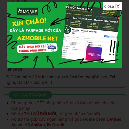
12 tháng
Bao dùng đổi trả sản phẩm trong 15 ngày
close [X]
CHƯƠNG TRÌNH KHUYẾN MÃI
🎁 Giảm thêm
5%
tối đa
500.000đ
khi thanh toán qua
Kredivo, Home Paylate
🎁 Giảm
100k - 500k
khi mua hàng vào
ngày sinh nhật
🎁 Trả góp
0%
qua thẻ tín dụng(hỗ trợ đến 24 ngân hàng)
🎁 Tặng quà tích điểm
1%
đổi với khách hàng thân quen
🎁 Giảm
100K khi ship xa
và đặt hàng chuyển khoản
trước
tại
Fanpage
🎁 Giảm thêm
30%
khi mua phụ kiện kèm theo(Củ sạc, Tai
nghe, Dán MH,Sạc DP...)
ƯU ĐÃI TRẢ GÓP
Chương trình TẾT tặng thêm Sạc và Cáp nhanh cho các
dòng máy
Hỗ trợ
THU CŨ ĐỔI MỚI
, trả góp phần còn thiếu
Hỗ trợ trả góp các ngân hàng trả góp
Home Credit, Mirae
Asset, HD SaiSon, Fe Credit