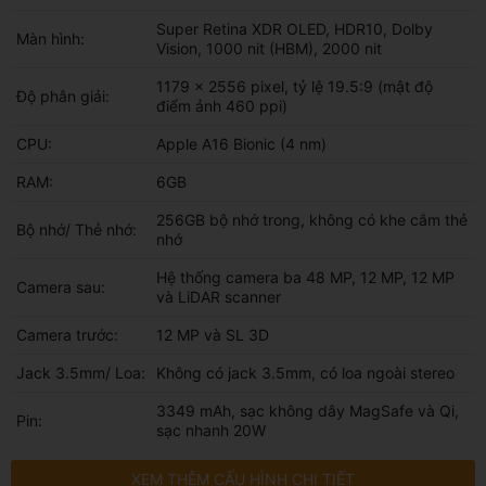
Super Retina XDR OLED, HDR10, Dolby
Màn hình:
Vision, 1000 nit (HBM), 2000 nit
1179 x 2556 pixel, tỷ lệ 19.5:9 (mật độ
Độ phân giải:
điểm ảnh 460 ppi)
CPU:
Apple A16 Bionic (4 nm)
RAM:
6GB
256GB bộ nhớ trong, không có khe cắm thẻ
Bộ nhớ/ Thẻ nhớ:
nhớ
Hệ thống camera ba 48 MP, 12 MP, 12 MP
Camera sau:
và LiDAR scanner
Camera trước:
12 MP và SL 3D
Jack 3.5mm/ Loa:
Không có jack 3.5mm, có loa ngoài stereo
3349 mAh, sạc không dây MagSafe và Qi,
Pin:
sạc nhanh 20W
XEM THÊM CẤU HÌNH CHI TIẾT