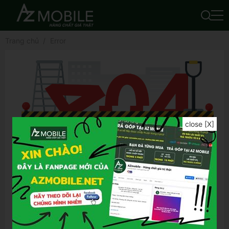
Trang chủ
Error
close [X]
Để tìm được kết quả chính xác hơn, bạn vui
lòng:
Kiểm tra lỗi chính tả của từ khóa đã nhập
Thử lại bằng từ khóa khác
Thử lại bằng những từ khóa tổng quát hơn
Thử lại bằng những từ khóa ngắn gọn hơn