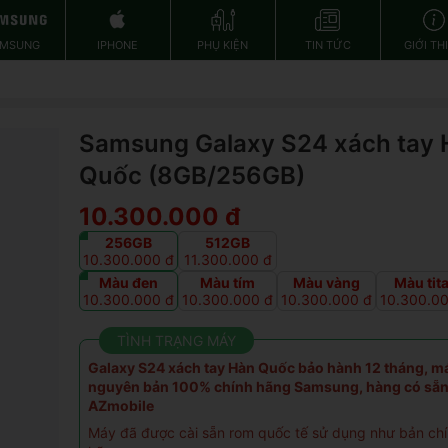
AMSUNG
IPHONE
PHỤ KIỆN
TIN TỨC
GIỚI TH
Samsung Galaxy S24 xách tay 
Quốc (8GB/256GB)
10.300.000 đ
256GB
512GB
10.300.000 đ
11.300.000 đ
Màu đen
Màu tím
Màu vàng
Màu tit
10.300.000 đ
10.300.000 đ
10.300.000 đ
10.300.0
TÌNH TRẠNG MÁY
Galaxy S24 xách tay Hàn Quốc
bảo hành 12 tháng, m
nguyên bản 100% chính hãng Samsung, hàng có sẵn 
AZmobile
Máy đã được cài sẵn rom quốc tế sử dụng như bản ch