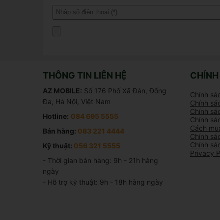
THÔNG TIN LIÊN HỆ
CHÍNH
AZ MOBILE:
Số 176 Phố Xã Đàn, Đống
Chính sá
Đa, Hà Nội, Việt Nam
Chính sác
Chính sác
Hotline:
084 695 5555
Chính sá
Cách mua
Bán hàng:
083 221 4444
Chính sá
Chính sá
Kỹ thuật:
056 321 5555
Privacy P
- Thời gian bán hàng: 9h - 21h hàng 
ngày

- Hỗ trợ kỹ thuật: 9h - 18h hàng ngày
Khả năng chuẩn chống kháng bụi, nước đạt 
của chiếc điện thoại này. Máy có thể ngâm