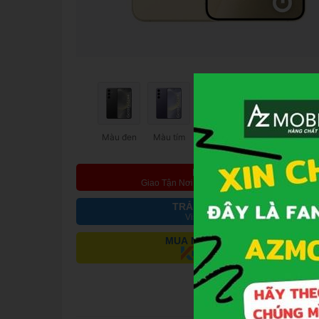
Màu đen
Màu tím
Màu vàng
Màu titan
MUA NGAY
Giao Tận Nơi Hoặc Nhận Tại Cửa Hàng
TRẢ GÓP QUA THẺ
Visa, Master, JCB
MUA NGAY - TRẢ SAU