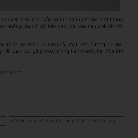
m nguyên khối cao cấp có lớp satin phủ bề mặt mang
máy không chỉ có độ bên cao mà còn hạn chế rất tốt
 thiết kế dạng lồi lên khỏi mặt lưng tương tự như
y rất đẹp, do giúp máy trông liền mạch, hài hòa khi
đặt ở vị trí quen thuộc. Cụ thể, cạnh phải chứa nút
em thêm
nh đáy chứa mic, dải loa, cổng sạc USB-C và khe