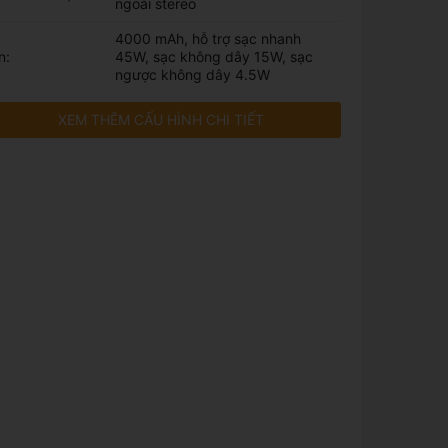
ngoài stereo
4000 mAh, hỗ trợ sạc nhanh
n:
45W, sạc không dây 15W, sạc
ngược không dây 4.5W
XEM THÊM CẤU HÌNH CHI TIẾT