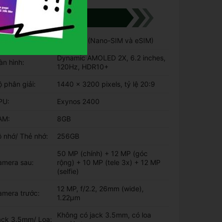
THÔNG SỐ KỸ THUẬT
hẻ SIM:
Dual SIM (Nano-SIM và eSIM)
Dynamic AMOLED 2X, 6.2 inches,
n hình:
120Hz, HDR10+
 phân giải:
1440 x 3200 pixels, tỷ lệ 20:9
PU:
Exynos 2400
AM:
8GB
 nhớ/ Thẻ nhớ:
256GB
50 MP (chính) + 12 MP (góc
amera sau:
rộng) + 10 MP (tele 3x) + 12 MP
(selfie)
12 MP, f/2.2, 26mm (wide),
amera trước:
1.22µm
Không có jack 3.5mm, có loa
ack 3.5mm/ Loa: