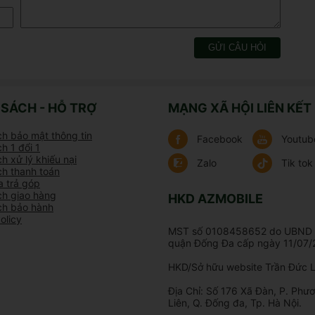
GỬI CÂU HỎI
 SÁCH - HỖ TRỢ
MẠNG XÃ HỘI LIÊN KẾT
ch bảo mật thông tin
Facebook
Youtub
h 1 đổi 1
h xử lý khiếu nại
Zalo
Tik tok
ch thanh toán
 trả góp
ch giao hàng
HKD AZMOBILE
ch bảo hành
olicy
MST số 0108458652 do UBND 
quận Đống Đa cấp ngày 11/07/
HKD/Sở hữu website Trần Đức L
chuẩn IP68 là yếu tố khẳng định tiêu chuẩn cao cấp
Địa Chỉ: Số 176 Xã Đàn, P. Phươ
Liên, Q. Đống đa, Tp. Hà Nội.
 ở độ sâu 1m5 trong vòng 30 phút.