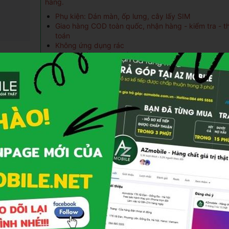
hãng.
Phụ kiện: Dán màn, ốp lưng, cây lấy SIM
Giao hàng COD toàn quốc, nhận hàng - kiểm tra - t
toán
Không ứng dụng rác
Không giới hạn tin nhắn
Tự động cập nhật phần mềm
CHƯƠNG TRÌNH KHUYẾN MÃI
🎁 Giảm thêm
5%
tối đa
500.000đ
khi thanh toán qua
Kredivo, Home Paylate
🎁 Giảm
100k - 500k
khi mua hàng vào
ngày sinh nhậ
🎁 Trả góp
0%
qua thẻ tín dụng(hỗ trợ đến 24 ngân hà
🎁 Tặng quà tích điểm
1%
đổi với khách hàng thân que
🎁 Giảm
100K khi ship xa
và đặt hàng chuyển khoản
t
tại
Fanpage
🎁 Giảm thêm
30%
khi mua phụ kiện kèm theo(Củ sạc, 
nghe, Dán MH,Sạc DP...)