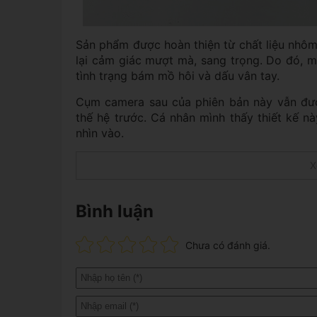
Sản phẩm được hoàn thiện từ chất liệu nhô
lại cảm giác mượt mà, sang trọng. Do đó, 
tình trạng bám mồ hôi và dấu vân tay.
Cụm camera sau của phiên bản này vẫn được
thế hệ trước. Cá nhân mình thấy thiết kế nà
nhìn vào.
Các cổng kết nối, nút bấm vật lý vẫn được 
X
nguồn và cụm phím tăng giảm âm lượng. Cạ
cắm SIM. Và mic phụ ở cạnh trên.
Bình luận
Chưa có đánh giá.