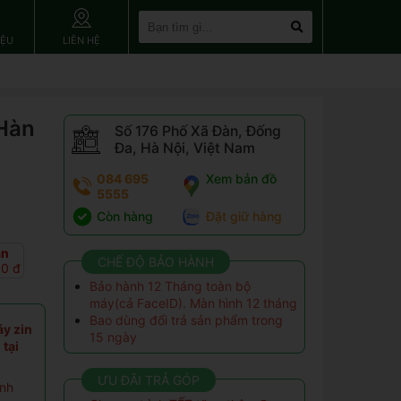
IỆU
LIÊN HỆ
Hàn
Số 176 Phố Xã Đàn, Đống
Đa, Hà Nội, Việt Nam
084 695
Xem bản đồ
5555
Còn hàng
Đặt giữ hàng
an
CHẾ ĐỘ BẢO HÀNH
00 đ
Bảo hành 12 Tháng toàn bộ
máy(cả FaceID). Màn hình 12 tháng
Bao dùng đổi trả sản phẩm trong
áy zin
15 ngày
tại
ƯU ĐÃI TRẢ GÓP
ính