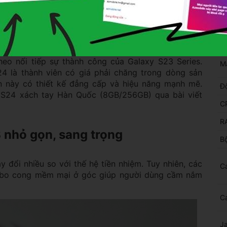
ng Galaxy S24 xách tay Hàn Quốc
T
theo nối tiếp sự thành công của Galaxy S23 Series.
Mà
4 là thành viên có giá phải chăng trong dòng sản
n này có thiết kế đẳng cấp và hiệu năng mạnh mẽ.
Độ
S24 xách tay Hàn Quốc (8GB/256GB) qua bài viết
C
R
B nhỏ gọn, sang trọng
Bộ
 đổi nhiều so với thế hệ tiền nhiệm. Tuy nhiên, các
C
 bo cong mềm mại ở góc giúp người dùng cầm nắm
C
J