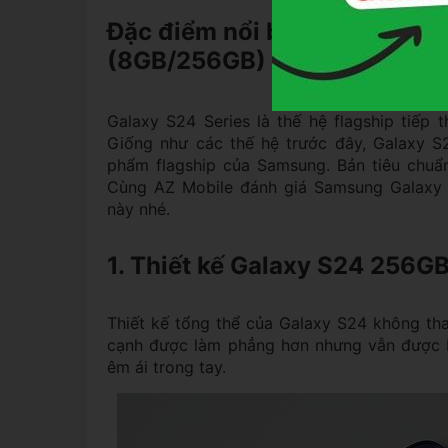
Đặc điểm nổi bật của Samsu
(8GB/256GB)
Galaxy S24 Series là thế hệ flagship tiếp 
Giống như các thế hệ trước đây, Galaxy S2
phẩm flagship của Samsung. Bản tiêu chuẩ
Cùng AZ Mobile đánh giá Samsung Galaxy 
này nhé.
1. Thiết kế Galaxy S24 256G
Thiết kế tổng thể của Galaxy S24 không thay
cạnh được làm phẳng hơn nhưng vẫn được
êm ái trong tay.