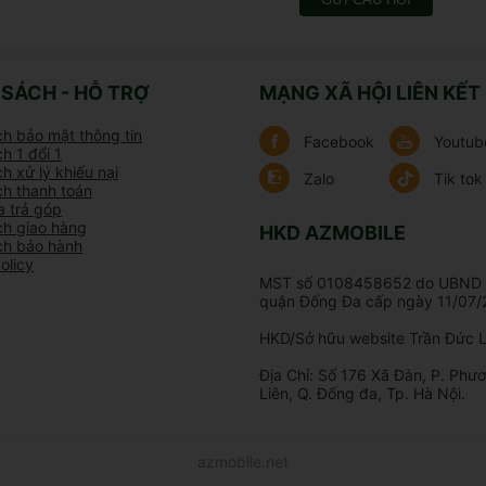
 SÁCH - HỖ TRỢ
MẠNG XÃ HỘI LIÊN KẾT
ch bảo mật thông tin
Facebook
Youtub
h 1 đổi 1
h xử lý khiếu nại
Zalo
Tik tok
ch thanh toán
 trả góp
ch giao hàng
HKD AZMOBILE
ch bảo hành
olicy
MST số 0108458652 do UBND 
quận Đống Đa cấp ngày 11/07/
HKD/Sở hữu website Trần Đức L
Địa Chỉ: Số 176 Xã Đàn, P. Phươ
Liên, Q. Đống đa, Tp. Hà Nội.
azmobile.net