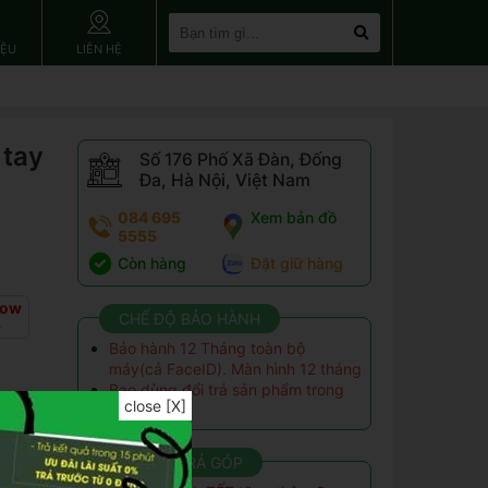
IỆU
LIÊN HỆ
 tay
Số 176 Phố Xã Đàn, Đống
Đa, Hà Nội, Việt Nam
084 695
Xem bản đồ
5555
Còn hàng
Đặt giữ hàng
dow
CHẾ ĐỘ BẢO HÀNH
ệ
Bảo hành 12 Tháng toàn bộ
máy(cả FaceID). Màn hình 12 tháng
Bao dùng đổi trả sản phẩm trong
close [X]
15 ngày
 lệch
ƯU ĐÃI TRẢ GÓP
tình