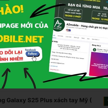
Phụ kiện: Dán màn + ốp lưng + que lấy sim
Giao hàng COD toàn quốc, nhận hàng - kiểm tra - t
toán
CHƯƠNG TRÌNH KHUYẾN MÃI
🎁 Giảm thêm
5%
tối đa
500.000đ
khi thanh toán qua
Kredivo, Home Paylate
🎁 Giảm
100k - 500k
khi mua hàng vào
ngày sinh nhậ
 Rose
Màu đen
🎁 Trả góp
0%
qua thẻ tín dụng(hỗ trợ đến 24 ngân hà
🎁 Tặng quà tích điểm
1%
đổi với khách hàng thân que
🎁 Giảm
100K khi ship xa
và đặt hàng chuyển khoản
t
tại
Fanpage
🎁 Giảm thêm
30%
khi mua phụ kiện kèm theo(Củ sạc, 
nghe, Dán MH,Sạc DP...)
g Galaxy S25 Plus xách tay Mỹ (