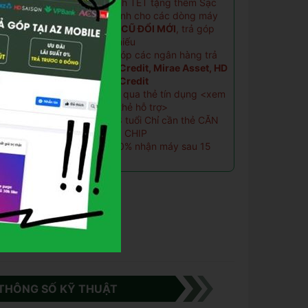
Chương trình TẾT tặng thêm Sạc
và Cáp nhanh cho các dòng máy
Hỗ trợ
THU CŨ ĐỔI MỚI
, trả góp
hanh
phần còn thiếu
Hỗ trợ trả góp các ngân hàng trả
góp
Home Credit, Mirae Asset, HD
SaiSon, Fe Credit
Trả góp 0% qua thẻ tín dụng <
xem
danh sách thẻ hỗ trợ
>
Hỗ trợ từ 18 tuổi Chỉ cần thẻ CĂN
t
CƯỚC GẮN CHIP
ng)
Trả trước 20% nhận máy sau 15
phút
n
rước
Tai
THÔNG SỐ KỸ THUẬT