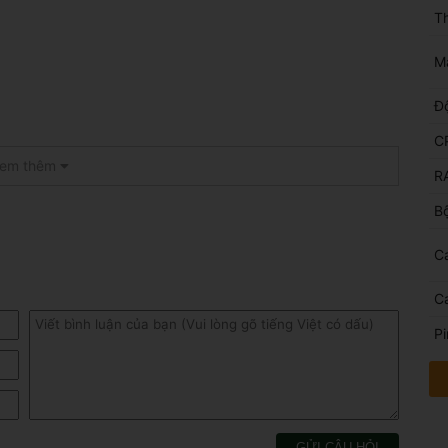
T
Mà
Độ
C
em thêm
R
Bộ
C
C
Pi
GỬI CÂU HỎI