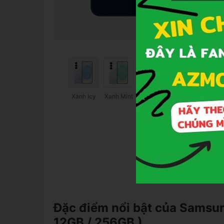
Xanh
Xanh Icy
Xanh Mint
Bạc
Đỏ Coral
Vàng
Navy
Shadow
Đặc điểm nổi bật của Samsun
12GB / 256GB )