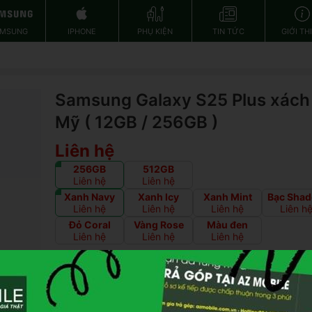
AMSUNG
IPHONE
PHỤ KIỆN
TIN TỨC
GIỚI TH
Samsung Galaxy S25 Plus xách
Mỹ ( 12GB / 256GB )
Liên hệ
256GB
512GB
Liên hệ
Liên hệ
Xanh Navy
Xanh Icy
Xanh Mint
Bạc Sha
Liên hệ
Liên hệ
Liên hệ
Liên h
Đỏ Coral
Vàng Rose
Màu đen
Liên hệ
Liên hệ
Liên hệ
TÌNH TRẠNG MÁY
Galaxy S25 xách tay
Mỹ 256GB
.
Màu sắc có thể chênh
giá bán tuỳ thời điểm, quý khách gọi trước để kiểm tra 
trạng