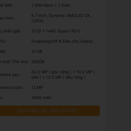
hẻ SIM:
1 SIM Nano + 2 Esim
6.7 inch, Dynamic AMOLED 2X,
n hình:
120Hz
 phân giải:
3120 x 1440 (Quad HD+)
PU:
Snapdragon® 8 Elite cho Galaxy
AM:
12 GB
 nhớ/ Thẻ nhớ:
256GB
50.0 MP ( góc rộng ) + 10.0 MP (
amera sau:
tele ) + 12.0 MP ( siêu rộng )
amera trước:
12 MP
n:
4900 mAh
XEM THÊM CẤU HÌNH CHI TIẾT