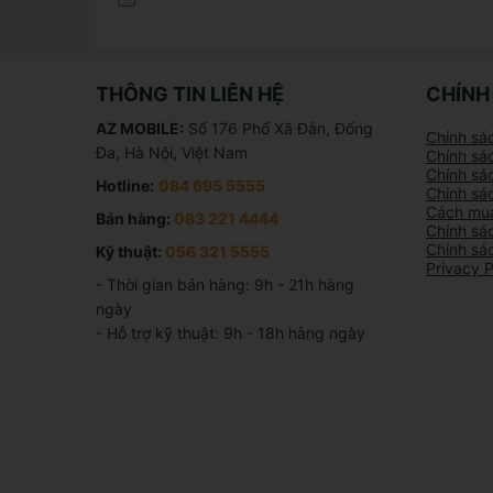
THÔNG TIN LIÊN HỆ
CHÍNH
AZ MOBILE:
Số 176 Phố Xã Đàn, Đống
Chính sá
Đa, Hà Nội, Việt Nam
Chính sác
Chính sác
Hotline:
084 695 5555
Chính sá
Cách mua
Bán hàng:
083 221 4444
Chính sá
Chính sá
Kỹ thuật:
056 321 5555
Privacy P
- Thời gian bán hàng: 9h - 21h hàng 
ngày

- Hỗ trợ kỹ thuật: 9h - 18h hàng ngày