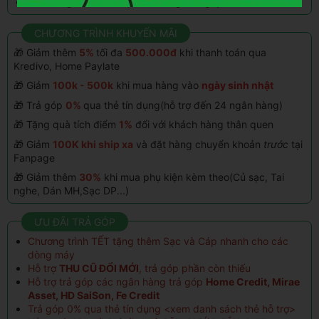
Bao dùng đổi trả sản phẩm trong 15 ngày
CHƯƠNG TRÌNH KHUYẾN MÃI
🎁 Giảm thêm
5%
tối đa
500.000đ
khi thanh toán qua
Kredivo, Home Paylate
🎁 Giảm
100k - 500k
khi mua hàng vào
ngày sinh nhật
🎁 Trả góp
0%
qua thẻ tín dụng(hỗ trợ đến 24 ngân hàng)
🎁 Tặng quà tích điểm
1%
đổi với khách hàng thân quen
🎁 Giảm
100K khi ship xa
và đặt hàng chuyển khoản
trước
tại
Fanpage
🎁 Giảm thêm
30%
khi mua phụ kiện kèm theo(Củ sạc, Tai
nghe, Dán MH,Sạc DP...)
ƯU ĐÃI TRẢ GÓP
Chương trình TẾT tặng thêm Sạc và Cáp nhanh cho các
dòng máy
Hỗ trợ
THU CŨ ĐỔI MỚI
, trả góp phần còn thiếu
Hỗ trợ trả góp các ngân hàng trả góp
Home Credit, Mirae
Asset, HD SaiSon, Fe Credit
Trả góp 0% qua thẻ tín dụng <
xem danh sách thẻ hỗ trợ
>