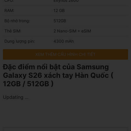
CPU:
Exynos 2600
RAM:
12 GB
Bộ nhớ trong:
512GB
Thẻ SIM:
2 Nano-SIM + eSIM
Dung lượng pin:
4300 mAh
XEM THÊM CẤU HÌNH CHI TIẾT
Đặc điểm nổi bật của Samsung
Galaxy S26 xách tay Hàn Quốc (
12GB / 512GB )
Updating ...