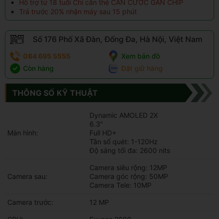
Hỗ trợ từ 18 tuổi Chỉ cần thẻ CĂN CƯỚC GẮN CHIP
Trả trước 20% nhận máy sau 15 phút
Số 176 Phố Xã Đàn, Đống Đa, Hà Nội, Việt Nam
084 695 5555
Xem bản đồ
Còn hàng
Đặt giữ hàng
THÔNG SỐ KỸ THUẬT
Dynamic AMOLED 2X
6.3"
Màn hình:
Full HD+
Tần số quét: 1-120Hz
Độ sáng tối đa: 2600 nits
Camera siêu rộng: 12MP
Camera sau:
Camera góc rộng: 50MP
Camera Tele: 10MP
Camera trước:
12 MP