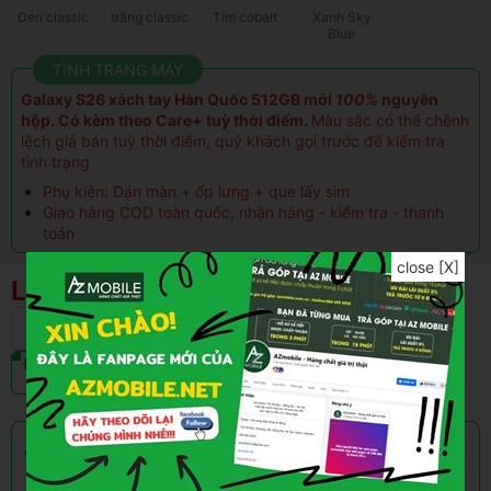
Đen classic
trắng classic
Tím cobalt
Xanh Sky
Blue
TÌNH TRẠNG MÁY
Galaxy S26 xách tay Hàn Quốc 512GB mới
100%
nguyên
hộp. Có kèm theo Care+ tuỳ thời điểm.
Màu sắc có thể chênh
lệch giá bán tuỳ thời điểm, quý khách gọi trước để kiểm tra
tình trạng
Phụ kiện: Dán màn + ốp lưng + que lấy sim
Giao hàng COD toàn quốc, nhận hàng - kiểm tra - thanh
toán
close [X]
Liên hệ
256GB
512GB
Liên hệ
Liên hệ
Đen classic
trắng classic
Tím cobalt
Xanh Sky Blue
Liên hệ
Liên hệ
Liên hệ
Liên hệ
CHẾ ĐỘ BẢO HÀNH
Bảo hành 12 Tháng toàn bộ máy(cả FaceID). Màn hình
12 tháng