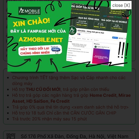
Kredivo, Home Paylate
close [X]
🎁 Giảm
100k - 500k
khi mua hàng vào
ngày sinh nhật
🎁 Trả góp
0%
qua thẻ tín dụng(hỗ trợ đến 24 ngân hàng)
🎁 Tặng quà tích điểm
1%
đổi với khách hàng thân quen
🎁 Giảm
100K khi ship xa
và đặt hàng chuyển khoản
trước
tại
Fanpage
🎁 Giảm thêm
30%
khi mua phụ kiện kèm theo(Củ sạc, Tai
nghe, Dán MH,Sạc DP...)
ƯU ĐÃI TRẢ GÓP
Chương trình TẾT tặng thêm Sạc và Cáp nhanh cho các
dòng máy
Hỗ trợ
THU CŨ ĐỔI MỚI
, trả góp phần còn thiếu
Hỗ trợ trả góp các ngân hàng trả góp
Home Credit, Mirae
Asset, HD SaiSon, Fe Credit
Trả góp 0% qua thẻ tín dụng <
xem danh sách thẻ hỗ trợ
>
Hỗ trợ từ 18 tuổi Chỉ cần thẻ CĂN CƯỚC GẮN CHIP
Trả trước 20% nhận máy sau 15 phút
Số 176 Phố Xã Đàn, Đống Đa, Hà Nội, Việt Nam