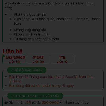
Máy đã được cài sẵn rom quốc tế sử dụng như bản chính
hãng.
Phụ kiện: Que lấy sim
Giao hàng COD toàn quốc, nhận hàng - kiểm tra - thanh
toán
Không ứng dụng rác
Không giới hạn tin nhắn
Tự động cập nhật phần mềm
Liên hệ
12GB/256GB
512GB
1TB
Liên hệ
Liên hệ
Liên hệ
CHẾ ĐỘ BẢO HÀNH
Bảo hành 12 Tháng toàn bộ máy(cả FaceID). Màn hình
3 tháng
Bao dùng đổi trả sản phẩm trong 15 ngày
CHƯƠNG TRÌNH KHUYẾN MÃI
🎁 Giảm thêm
5%
tối đa
500.000đ
khi thanh toán qua