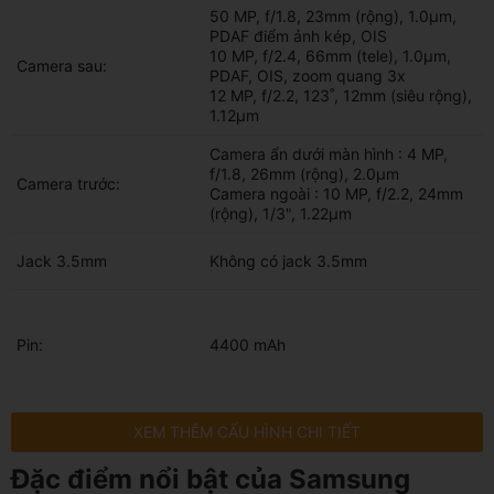
50 MP, f/1.8, 23mm (rộng), 1.0µm,
PDAF điểm ảnh kép, OIS
10 MP, f/2.4, 66mm (tele), 1.0µm,
Camera sau:
PDAF, OIS, zoom quang 3x
12 MP, f/2.2, 123˚, 12mm (siêu rộng),
1.12µm
Camera ẩn dưới màn hình : 4 MP,
f/1.8, 26mm (rộng), 2.0µm
Camera trước:
Camera ngoài : 10 MP, f/2.2, 24mm
(rộng), 1/3", 1.22µm
Jack 3.5mm
Không có jack 3.5mm
Pin:
4400 mAh
XEM THÊM CẤU HÌNH CHI TIẾT
Đặc điểm nổi bật của Samsung