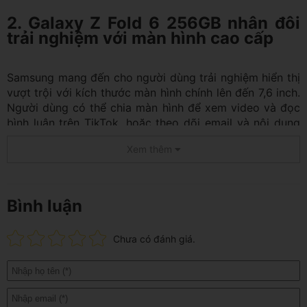
2. Galaxy Z Fold 6 256GB nhân đôi
trải nghiệm với màn hình cao cấp
Samsung mang đến cho người dùng trải nghiệm hiển thị
vượt trội với kích thước màn hình chính lên đến 7,6 inch.
Người dùng có thể chia màn hình để xem video và đọc
bình luận trên TikTok, hoặc theo dõi email và nội dung
mail trên Gmail cùng lúc.
Xem thêm
Hơn nữa, màn hình phụ cũng được nâng cấp, đạt 6,3
inch so với 6,2 inch của thế hệ trước, giúp tăng khả
năng sử dụng ngay cả khi gập lại.
Bình luận
Cả hai màn hình đều sử dụng công nghệ Dynamic
AMOLED 2X tiên tiến, mang đến hình ảnh sắc nét, màu
Chưa có đánh giá.
sắc chân thực và độ sáng ấn tượng. Màn hình chính đạt
độ phân giải QXGA+ (2160 x 1856 pixels), trong khi
màn hình phụ có độ phân giải HD+ (968 x 2376 pixels),
đảm bảo mọi chi tiết đều hiển thị hoàn hảo từ trong ra