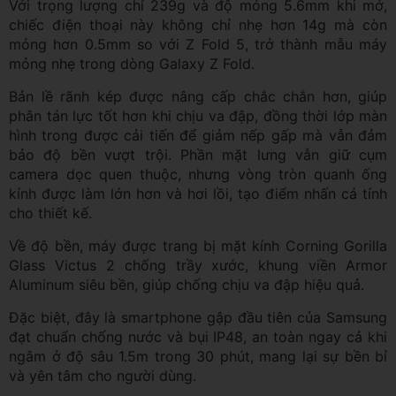
Với trọng lượng chỉ 239g và độ mỏng 5.6mm khi mở,
chiếc điện thoại này không chỉ nhẹ hơn 14g mà còn
mỏng hơn 0.5mm so với Z Fold 5, trở thành mẫu máy
mỏng nhẹ trong dòng Galaxy Z Fold.
Bản lề rãnh kép được nâng cấp chắc chắn hơn, giúp
phân tán lực tốt hơn khi chịu va đập, đồng thời lớp màn
hình trong được cải tiến để giảm nếp gấp mà vẫn đảm
bảo độ bền vượt trội. Phần mặt lưng vẫn giữ cụm
camera dọc quen thuộc, nhưng vòng tròn quanh ống
kính được làm lớn hơn và hơi lồi, tạo điểm nhấn cá tính
cho thiết kế.
Về độ bền, máy được trang bị mặt kính Corning Gorilla
Glass Victus 2 chống trầy xước, khung viền Armor
Aluminum siêu bền, giúp chống chịu va đập hiệu quả.
Đặc biệt, đây là smartphone gập đầu tiên của Samsung
đạt chuẩn chống nước và bụi IP48, an toàn ngay cả khi
ngâm ở độ sâu 1.5m trong 30 phút, mang lại sự bền bỉ
và yên tâm cho người dùng.