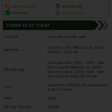
084 695 5555
Xem bản đồ
Còn hàng
Đặt giữ hàng
THÔNG SỐ KỸ THUẬT
Thẻ SIM:
Nano sim và nhiều esim
Dynamic LTPO AMOLED 2X, 120Hz,
Màn hình:
HDR10+, 2600 nits
Toàn màn hình: 2160 x 1856 - Màn
hình Dynamic AMOLED 2X QXGA+
Độ phân giải:
Màn hình ngoài: 2376 x 968 - Màn
hình Dynamic AMOLED 2X HD+
Qualcomm SM8550-AC Snapdragon
CPU:
8 Gen 3 (4 nm)
RAM:
12GB
Bộ nhớ/ Thẻ nhớ:
256GB