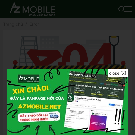
Trang chủ
Error
close [X]
Để tìm được kết quả chính xác hơn, bạn vui
lòng:
Kiểm tra lỗi chính tả của từ khóa đã nhập
Thử lại bằng từ khóa khác
Thử lại bằng những từ khóa tổng quát hơn
Thử lại bằng những từ khóa ngắn gọn hơn