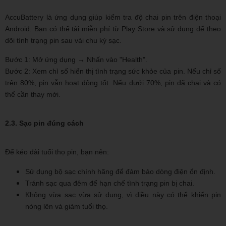
AccuBattery là ứng dụng giúp kiểm tra độ chai pin trên điện thoại
Android. Bạn có thể tải miễn phí từ Play Store và sử dụng để theo
dõi tình trạng pin sau vài chu kỳ sạc.
Bước 1: Mở ứng dụng → Nhấn vào "Health".
Bước 2: Xem chỉ số hiển thị tình trạng sức khỏe của pin. Nếu chỉ số
trên 80%, pin vẫn hoạt động tốt. Nếu dưới 70%, pin đã chai và có
thể cần thay mới.
2.3. Sạc pin đúng cách
Để kéo dài tuổi thọ pin, bạn nên:
Sử dụng bộ sạc chính hãng để đảm bảo dòng điện ổn định.
Tránh sạc qua đêm để hạn chế tình trạng pin bị chai.
Không vừa sạc vừa sử dụng, vì điều này có thể khiến pin
nóng lên và giảm tuổi thọ.