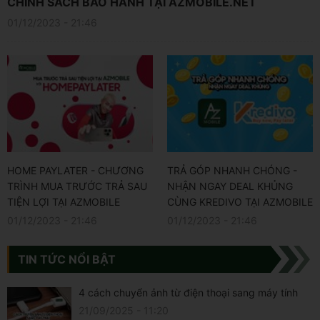
CHÍNH SÁCH BẢO HÀNH TẠI AZMOBILE.NET
01/12/2023 - 21:46
HOME PAYLATER - CHƯƠNG
TRẢ GÓP NHANH CHÓNG -
TRÌNH MUA TRƯỚC TRẢ SAU
NHẬN NGAY DEAL KHỦNG
TIỆN LỢI TẠI AZMOBILE
CÙNG KREDIVO TẠI AZMOBILE
01/12/2023 - 21:46
01/12/2023 - 21:46
TIN TỨC NỔI BẬT
4 cách chuyển ảnh từ điện thoại sang máy tính
21/09/2025 - 11:20