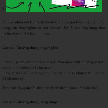
2.1. Tắt ứng dụng chạy nền
Khi bạn nhấn nút Home để thoát ứng dụng mà không tắt hẳn, ứng
dụng vẫn chạy ngầm và tiêu hao pin. Để tắt các ứng dụng chạy
ngầm, bạn có thể làm như sau:
Cách 1: Tắt ứng dụng chạy ngầm
Bước 1: Nhấn vào nút “Đa nhiệm” trên màn hình (thường là biểu
tượng hình vuông hoặc ba gạch).
Bước 2: Vuốt lên để đóng từng ứng dụng hoặc nhấn “Đóng tất cả”
để tắt toàn bộ.
Thao tác này giúp tiết kiệm pin và cải thiện hiệu suất điện thoại.
Cách 2: Tắt ứng dụng đang chạy