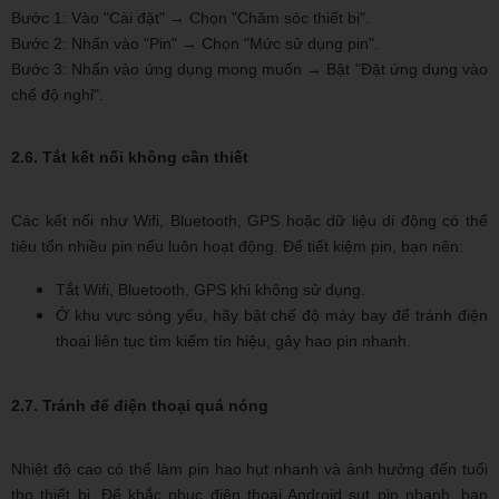
Bước 1: Vào "Cài đặt" → Chọn "Chăm sóc thiết bị".
Bước 2: Nhấn vào "Pin" → Chọn "Mức sử dụng pin".
Bước 3: Nhấn vào ứng dụng mong muốn → Bật "Đặt ứng dụng vào
chế độ nghỉ".
2.6. Tắt kết nối không cần thiết
Các kết nối như Wifi, Bluetooth, GPS hoặc dữ liệu di động có thể
tiêu tốn nhiều pin nếu luôn hoạt động. Để tiết kiệm pin, bạn nên:
Tắt Wifi, Bluetooth, GPS khi không sử dụng.
Ở khu vực sóng yếu, hãy bật chế độ máy bay để tránh điện
thoại liên tục tìm kiếm tín hiệu, gây hao pin nhanh.
2.7. Tránh để điện thoại quá nóng
Nhiệt độ cao có thể làm pin hao hụt nhanh và ảnh hưởng đến tuổi
thọ thiết bị. Để khắc phục điện thoại Android sụt pin nhanh, bạn