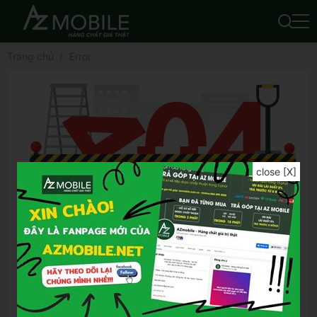
Trang chủ
Error
close [X]
Để tìm được kết quả chính xác hơn, bạn vui
lòng:
Kiểm tra lỗi chính tả của từ khóa đã nhập
Thử lại bằng từ khóa khác
Thử lại bằng những từ khóa tổng quát hơn
Thử lại bằng những từ khóa ngắn gọn hơn