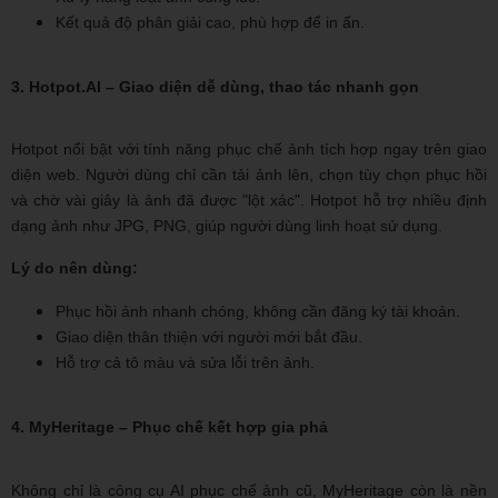
Kết quả độ phân giải cao, phù hợp để in ấn.
3. Hotpot.AI – Giao diện dễ dùng, thao tác nhanh gọn
Hotpot nổi bật với tính năng phục chế ảnh tích hợp ngay trên giao
diện web. Người dùng chỉ cần tải ảnh lên, chọn tùy chọn phục hồi
và chờ vài giây là ảnh đã được "lột xác". Hotpot hỗ trợ nhiều định
dạng ảnh như JPG, PNG, giúp người dùng linh hoạt sử dụng.
Lý do nên dùng:
Phục hồi ảnh nhanh chóng, không cần đăng ký tài khoản.
Giao diện thân thiện với người mới bắt đầu.
Hỗ trợ cả tô màu và sửa lỗi trên ảnh.
4. MyHeritage – Phục chế kết hợp gia phả
Không chỉ là công cụ AI phục chế ảnh cũ, MyHeritage còn là nền