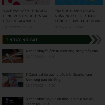
HOME PAYLATER - CHƯƠNG
TRẢ GÓP NHANH CHÓNG -
TRÌNH MUA TRƯỚC TRẢ SAU
NHẬN NGAY DEAL KHỦNG
TIỆN LỢI TẠI AZMOBILE
CÙNG KREDIVO TẠI AZMOBILE
01/12/2023 - 21:46
01/12/2023 - 21:46
TIN TỨC NỔI BẬT
4 cách chuyển ảnh từ điện thoại sang máy tính
21/09/2025 - 11:20
5 Cách loại bỏ quảng cáo trên Smartphone
Samsung cực dễ dàng
21/09/2025 - 11:20
8 cách khắc phục điện thoại Android sụt pin
nhanh hiệu quả