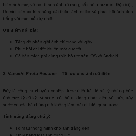
biến ảnh mờ, vỡ nét thành ảnh rõ ràng, sắc nét như mới. Đặc biệt,
Remini còn có khả năng cải thiện ảnh selfie và phục hồi ảnh đen
trắng với màu sắc tự nhiên.
Ưu điểm nổi bật:
Tăng độ phân giải ảnh chỉ trong vài giây.
Phục hồi chi tiết khuôn mặt cực tốt.
Có bản miễn phí dùng thử, hỗ trợ trên iOS và Android.
2. VanceAI Photo Restorer – Tối ưu cho ảnh cổ điển
Đây là công cụ chuyên nghiệp được thiết kế để xử lý những bức
ảnh cực kỳ cũ kỹ. VanceAI có thể tự động nhận diện vết nứt, trầy
xước và xóa bỏ chúng mà không làm mất chi tiết quan trọng.
Tính năng đáng chú ý:
Tô màu thông minh cho ảnh trắng đen.
Xử lý hàng loạt ảnh cùng lúc.