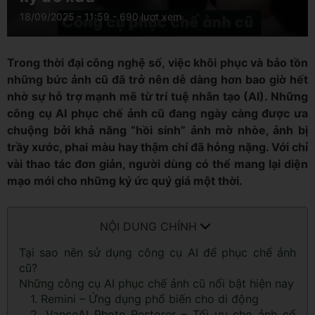
18/09/2025 - 11:59
- 690 lượt xem
Trong thời đại công nghệ số, việc khôi phục và bảo tồn
những bức ảnh cũ đã trở nên dễ dàng hơn bao giờ hết
nhờ sự hỗ trợ mạnh mẽ từ trí tuệ nhân tạo (AI). Những
công cụ AI phục chế ảnh cũ đang ngày càng được ưa
chuộng bởi khả năng “hồi sinh” ảnh mờ nhòe, ảnh bị
trầy xước, phai màu hay thậm chí đã hỏng nặng. Với chỉ
vài thao tác đơn giản, người dùng có thể mang lại diện
mạo mới cho những ký ức quý giá một thời.
NỘI DUNG CHÍNH
Tại sao nên sử dụng công cụ AI để phục chế ảnh
cũ?
Những công cụ AI phục chế ảnh cũ nổi bật hiện nay
1. Remini – Ứng dụng phổ biến cho di động
2. VanceAI Photo Restorer – Tối ưu cho ảnh cổ