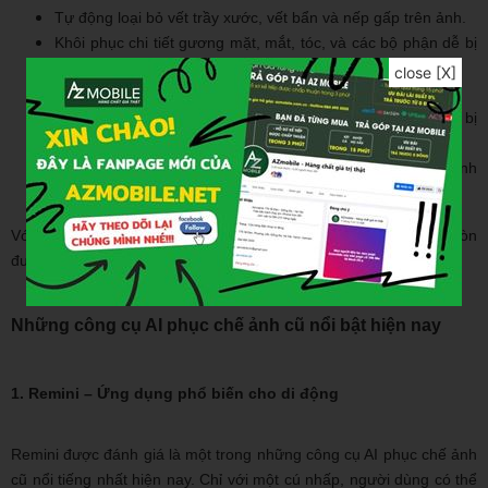
Tự động loại bỏ vết trầy xước, vết bẩn và nếp gấp trên ảnh.
Khôi phục chi tiết gương mặt, mắt, tóc, và các bộ phận dễ bị
mờ.
close [X]
Tô màu ảnh đen trắng một cách tự nhiên và chân thật.
Nâng cao độ phân giải, giúp ảnh sắc nét hơn dù bản gốc bị
mờ.
Tối ưu ánh sáng và độ tương phản, cải thiện tổng thể hình
ảnh.
Với những khả năng này, AI không chỉ giúp phục chế ảnh mà còn
đưa việc lưu giữ ký ức sang một kỷ nguyên hoàn toàn mới.
Những công cụ AI phục chế ảnh cũ nổi bật hiện nay
1. Remini – Ứng dụng phổ biến cho di động
Remini được đánh giá là một trong những công cụ AI phục chế ảnh
cũ nổi tiếng nhất hiện nay. Chỉ với một cú nhấp, người dùng có thể