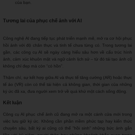
của bạn.
Tương lai của phục chế ảnh với AI
Công nghệ AI đang tiếp tục phát triển mạnh mẽ, mở ra cơ hội phục
hồi ảnh với độ chân thực và tinh tế chưa từng có. Trong tương lai
gần, các công cụ AI sẽ ngày càng hiểu sâu hơn về cấu trúc hình
ảnh, cảm xúc khuôn mặt và ngữ cảnh lịch sử – từ đó tái tạo ảnh cũ
không chỉ đẹp mà còn “có hồn”.
Thậm chí, sự kết hợp giữa AI và thực tế tăng cường (AR) hoặc thực
tế ảo (VR) còn có thể tái hiện cả không gian, thời gian của những
ký ức đã xa, đưa người xem trở về quá khứ một cách sống động.
Kết luận
Công cụ AI phục chế ảnh cũ đang mở ra một cánh cửa mới trong
việc lưu giữ ký ức. Không cần phần mềm phức tạp hay kiến thức
chuyên sâu, bất kỳ ai cũng có thể "hồi sinh" những bức ảnh gắn
liền với kỷ niệm, người thân hay những khoảnh khắc quan trọng