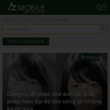
Trang chủ
Tin tức
Tin tức công nghệ
TIN TỨC CÔNG NGHỆ
Công cụ AI phục chế ảnh cũ: Giải
pháp hiện đại để làm sống lại những
ký ức xưa