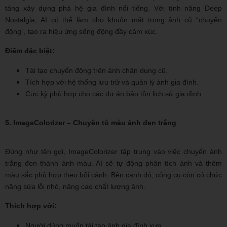
tảng xây dựng phả hệ gia đình nổi tiếng. Với tính năng Deep
Nostalgia, AI có thể làm cho khuôn mặt trong ảnh cũ “chuyển
động”, tạo ra hiệu ứng sống động đầy cảm xúc.
Điểm đặc biệt:
Tái tạo chuyển động trên ảnh chân dung cũ.
Tích hợp với hệ thống lưu trữ và quản lý ảnh gia đình.
Cực kỳ phù hợp cho các dự án bảo tồn lịch sử gia đình.
5. ImageColorizer – Chuyên tô màu ảnh đen trắng
Đúng như tên gọi, ImageColorizer tập trung vào việc chuyển ảnh
trắng đen thành ảnh màu. AI sẽ tự động phân tích ảnh và thêm
màu sắc phù hợp theo bối cảnh. Bên cạnh đó, công cụ còn có chức
năng sửa lỗi nhỏ, nâng cao chất lượng ảnh.
Thích hợp với:
Người dùng muốn tái tạo ảnh gia đình xưa.