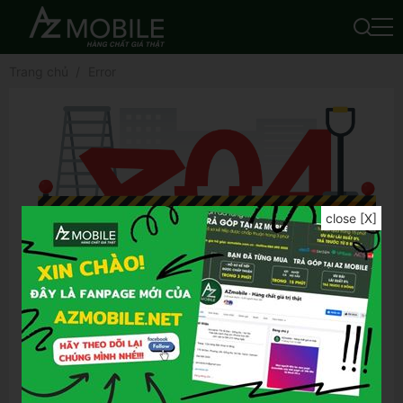
Trang chủ
Error
close [X]
Để tìm được kết quả chính xác hơn, bạn vui
lòng:
Kiểm tra lỗi chính tả của từ khóa đã nhập
Thử lại bằng từ khóa khác
Thử lại bằng những từ khóa tổng quát hơn
Thử lại bằng những từ khóa ngắn gọn hơn