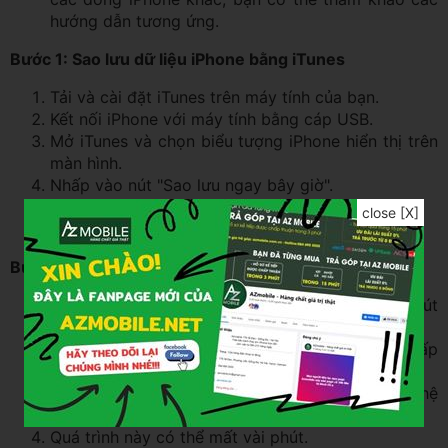
hướng dẫn tương ứng.
Bước 1: Sao lưu dữ liệu iPhone bằng iTunes
Tải và cài đặt iTunes trên máy tính của bạn.
Kết nối iPhone với máy tính bằng cáp USB.
Mở iTunes và chọn biểu tượng iPhone hiển thị trên
màn hình.
Nhấp vào nút "Sao lưu ngay bây giờ".
Nhập mật khẩu Apple ID của bạn để xác nhận.
close [X]
Đợi cho đến khi quá trình sao lưu hoàn tất.
Bước 2: Khôi phục iPhone bằng iTunes
Sau khi sao lưu dữ liệu thành công, nhấp vào nút
"Khôi phục iPhone".
Xác nhận lại thao tác khôi phục bằng cách nhấp
vào "Khôi phục".
iTunes sẽ tiến hành xóa dữ liệu và cài đặt lại hệ
điều hành iOS trên iPhone của bạn.
Quá trình này có thể mất vài phút.