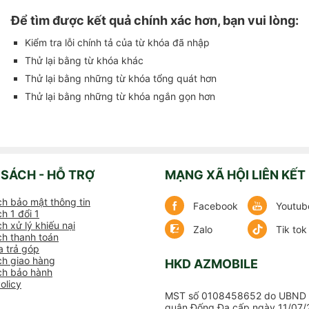
Để tìm được kết quả chính xác hơn, bạn vui lòng:
Kiểm tra lỗi chính tả của từ khóa đã nhập
Thử lại bằng từ khóa khác
Thử lại bằng những từ khóa tổng quát hơn
Thử lại bằng những từ khóa ngắn gọn hơn
 SÁCH - HỖ TRỢ
MẠNG XÃ HỘI LIÊN KẾT
ch bảo mật thông tin
Facebook
Youtub
h 1 đổi 1
h xử lý khiếu nại
Zalo
Tik tok
ch thanh toán
 trả góp
ch giao hàng
HKD AZMOBILE
ch bảo hành
olicy
MST số 0108458652 do UBND 
quận Đống Đa cấp ngày 11/07/