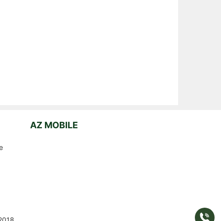
AZ MOBILE
e
Gọi
2018
