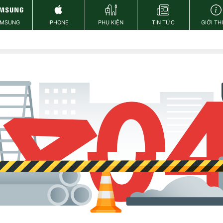
AMSUNG
IPHONE
PHỤ KIỆN
TIN TỨC
GIỚI TH