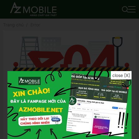
Trang chủ
Error
close [X]
Để tìm được kết quả chính xác hơn, bạn vui
lòng:
Kiểm tra lỗi chính tả của từ khóa đã nhập
Thử lại bằng từ khóa khác
Thử lại bằng những từ khóa tổng quát hơn
Thử lại bằng những từ khóa ngắn gọn hơn