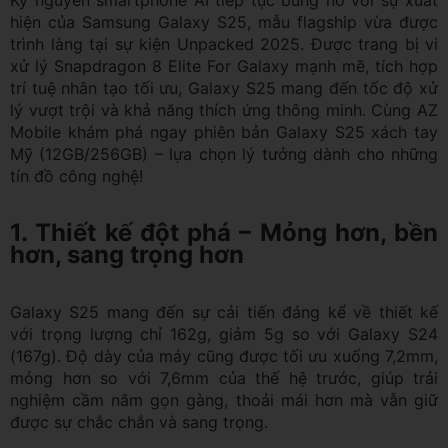
hiện của Samsung Galaxy S25, mẫu flagship vừa được
trình làng tại sự kiện Unpacked 2025. Được trang bị vi
xử lý Snapdragon 8 Elite For Galaxy mạnh mẽ, tích hợp
trí tuệ nhân tạo tối ưu, Galaxy S25 mang đến tốc độ xử
lý vượt trội và khả năng thích ứng thông minh. Cùng AZ
Mobile khám phá ngay phiên bản Galaxy S25 xách tay
Mỹ (12GB/256GB) – lựa chọn lý tưởng dành cho những
tín đồ công nghệ!
1. Thiết kế đột phá – Mỏng hơn, bền
hơn, sang trọng hơn
Galaxy S25 mang đến sự cải tiến đáng kể về thiết kế
với trọng lượng chỉ 162g, giảm 5g so với Galaxy S24
(167g). Độ dày của máy cũng được tối ưu xuống 7,2mm,
mỏng hơn so với 7,6mm của thế hệ trước, giúp trải
nghiệm cầm nắm gọn gàng, thoải mái hơn mà vẫn giữ
được sự chắc chắn và sang trọng.