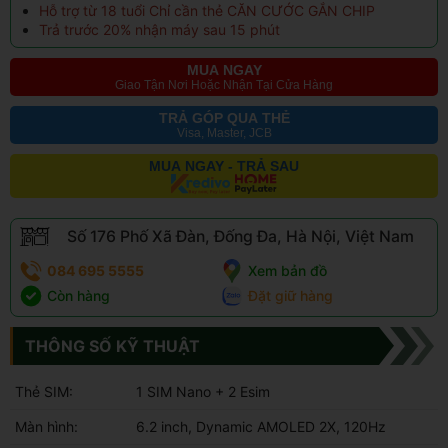
Hỗ trợ từ 18 tuổi Chỉ cần thẻ CĂN CƯỚC GẮN CHIP
Trả trước 20% nhận máy sau 15 phút
MUA NGAY
Giao Tận Nơi Hoặc Nhận Tại Cửa Hàng
TRẢ GÓP QUA THẺ
Visa, Master, JCB
MUA NGAY - TRẢ SAU
Số 176 Phố Xã Đàn, Đống Đa, Hà Nội, Việt Nam
084 695 5555
Xem bản đồ
Còn hàng
Đặt giữ hàng
THÔNG SỐ KỸ THUẬT
Thẻ SIM:
1 SIM Nano + 2 Esim
Màn hình:
6.2 inch, Dynamic AMOLED 2X, 120Hz