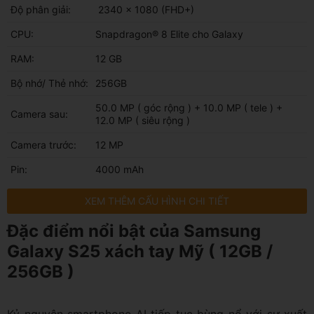
Độ phân giải:
2340 x 1080 (FHD+)
CPU:
Snapdragon® 8 Elite cho Galaxy
RAM:
12 GB
Bộ nhớ/ Thẻ nhớ:
256GB
50.0 MP ( góc rộng ) + 10.0 MP ( tele ) +
Camera sau:
12.0 MP ( siêu rộng )
Camera trước:
12 MP
Pin:
4000 mAh
XEM THÊM CẤU HÌNH CHI TIẾT
Đặc điểm nổi bật của Samsung
Galaxy S25 xách tay Mỹ ( 12GB /
256GB )
Kỷ nguyên smartphone AI tiếp tục bùng nổ với sự xuất