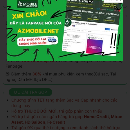
Bao dùng đổi trả sản phẩm trong 15 ngày
CHƯƠNG TRÌNH KHUYẾN MÃI
🎁 Giảm thêm
5%
tối đa
500.000đ
khi thanh toán qua
Kredivo, Home Paylate
🎁 Giảm
100k - 500k
khi mua hàng vào
ngày sinh nhật
🎁 Trả góp
0%
qua thẻ tín dụng(hỗ trợ đến 24 ngân hàng)
🎁 Tặng quà tích điểm
1%
đổi với khách hàng thân quen
🎁 Giảm
100K khi ship xa
và đặt hàng chuyển khoản
trước
tại
Fanpage
🎁 Giảm thêm
30%
khi mua phụ kiện kèm theo(Củ sạc, Tai
nghe, Dán MH,Sạc DP...)
ƯU ĐÃI TRẢ GÓP
Chương trình TẾT tặng thêm Sạc và Cáp nhanh cho các
dòng máy
Hỗ trợ
THU CŨ ĐỔI MỚI
, trả góp phần còn thiếu
Hỗ trợ trả góp các ngân hàng trả góp
Home Credit, Mirae
Asset, HD SaiSon, Fe Credit
Trả góp 0% qua thẻ tín dụng <
xem danh sách thẻ hỗ trợ
>