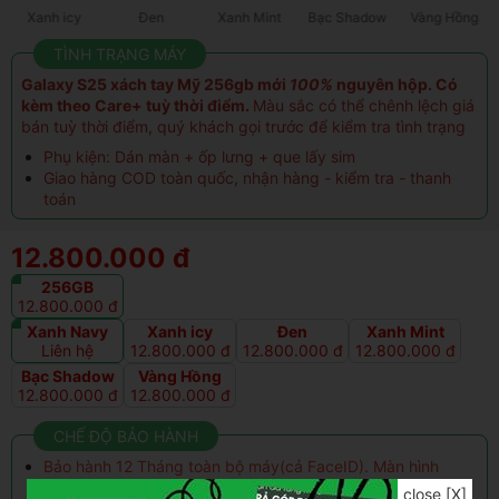
Xanh icy
Đen
Xanh Mint
Bạc Shadow
Vàng Hồng
TÌNH TRẠNG MÁY
Galaxy S25 xách tay Mỹ 256gb mới
100%
nguyên hộp.
Có
kèm theo Care+ tuỳ thời điểm.
Màu sắc có thể chênh lệch giá
bán tuỳ thời điểm, quý khách gọi trước để kiểm tra tình trạng
Phụ kiện: Dán màn + ốp lưng + que lấy sim
Giao hàng COD toàn quốc, nhận hàng - kiểm tra - thanh
toán
12.800.000 đ
256GB
12.800.000 đ
Xanh Navy
Xanh icy
Đen
Xanh Mint
Liên hệ
12.800.000 đ
12.800.000 đ
12.800.000 đ
Bạc Shadow
Vàng Hồng
12.800.000 đ
12.800.000 đ
CHẾ ĐỘ BẢO HÀNH
Bảo hành 12 Tháng toàn bộ máy(cả FaceID). Màn hình
12 tháng
close [X]