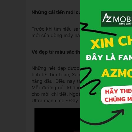
Những cải tiến mới của Galaxy S23 Ultra
Trước khi tìm hiểu samsung s23 ultra giá bao
mới của dòng máy này nhé!
Vẻ đẹp từ màu sắc thiên nhiên
Những nét đẹp được thiết lập mới trên dòn
tinh tế: Tím Lilac, Xanh Botanic, Kem Cott
hàng đầu. Điều này thổi hồn cho từng siêu
Mỗi đường nét không phô trương nhưng vẫn 
cho mỗi chi tiết. Ngoài ra, khung viền kim l
Ultra mạnh mẽ - Đây chính là tâm điểm cho 