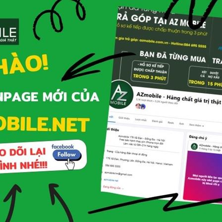
 nhiêu, thì chúng ta hãy cùng tìm hiểu những cải tiến
g Samsung Galaxy S23 Ultra, tone màu thiên nhiên
on và Đen Phantom được chế tác bởi nhiều công nghệ
 phẩm một cách nhẹ nhàng nhưng vô cùng đẳng cấp.
có thể khoe trọn vẻ đẹp sang trọng và thanh lịch
oại chắc chắn cùng thiết kế đối xứng đậm chất thế hệ
đại diện hàng đầu của dòng Galaxy S này.