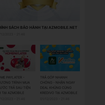
HÍNH SÁCH BẢO HÀNH TẠI AZMOBILE.NET
/12/2023 - 21:46
ME PAYLATER -
TRẢ GÓP NHANH
ƯƠNG TRÌNH MUA
CHÓNG - NHẬN NGAY
ƯỚC TRẢ SAU TIỆN
DEAL KHỦNG CÙNG
I TẠI AZMOBILE
KREDIVO TẠI AZMOBILE
/12/2023 - 21:46
01/12/2023 - 21:46