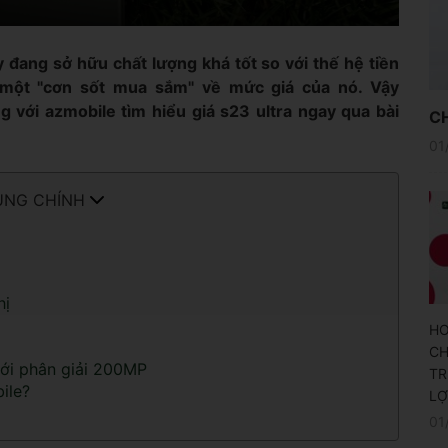
 đang sở hữu chất lượng khá tốt so với thế hệ tiền
n một "cơn sốt mua sắm" về mức giá của nó. Vậy
 với azmobile tìm hiểu giá s23 ultra ngay qua bài
C
01
UNG CHÍNH
hị
HO
CH
với phân giải 200MP
TR
ile?
LỢ
01