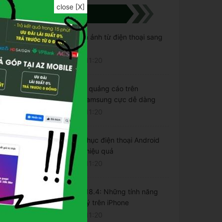
close [X]
TIN TỨC NỔI BẬT
4 cách chuyển ảnh từ điện thoại sang
máy tính
21/09/2025 - 11:20
5 Cách loại bỏ quảng cáo trên
Smartphone Samsung cực dễ dàng
21/09/2025 - 11:20
8 cách khắc phục điện thoại Android
sụt pin nhanh hiệu quả
21/09/2025 - 11:20
Cập nhật iOS 18.4: Những tính năng
mới đáng chú ý trên iPhone
21/09/2025 - 11:20