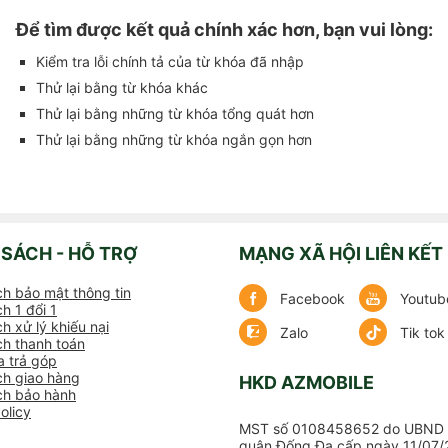
Để tìm được kết quả chính xác hơn, bạn vui lòng:
Kiểm tra lỗi chính tả của từ khóa đã nhập
Thử lại bằng từ khóa khác
Thử lại bằng những từ khóa tổng quát hơn
Thử lại bằng những từ khóa ngắn gọn hơn
 SÁCH - HỖ TRỢ
MẠNG XÃ HỘI LIÊN KẾT
ch bảo mật thông tin
Facebook
Youtub
h 1 đổi 1
h xử lý khiếu nại
Zalo
Tik tok
ch thanh toán
 trả góp
ch giao hàng
HKD AZMOBILE
ch bảo hành
olicy
MST số 0108458652 do UBND 
quận Đống Đa cấp ngày 11/07/