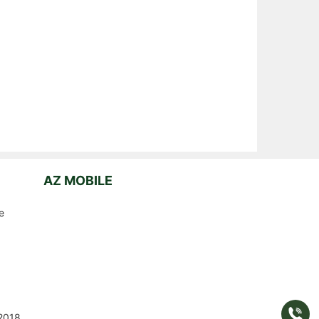
AZ MOBILE
e
Gọi
2018
