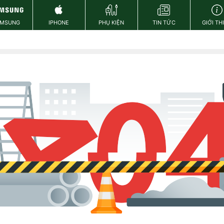
AMSUNG
IPHONE
PHỤ KIỆN
TIN TỨC
GIỚI TH