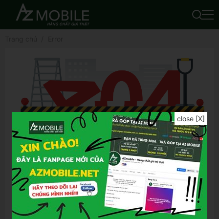
Trang chủ
Error
close [X]
Để tìm được kết quả chính xác hơn, bạn vui
lòng:
Kiểm tra lỗi chính tả của từ khóa đã nhập
Thử lại bằng từ khóa khác
Thử lại bằng những từ khóa tổng quát hơn
Thử lại bằng những từ khóa ngắn gọn hơn