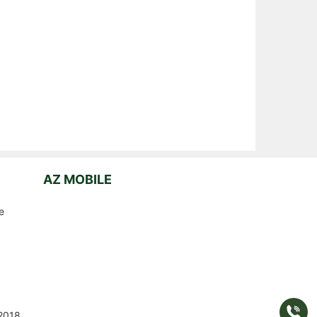
AZ MOBILE
e
Gọi
2018
