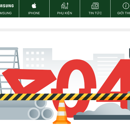
AMSUNG
IPHONE
PHỤ KIỆN
TIN TỨC
GIỚI TH