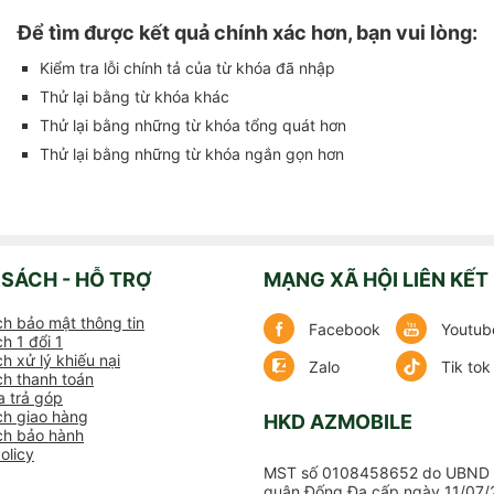
Để tìm được kết quả chính xác hơn, bạn vui lòng:
Kiểm tra lỗi chính tả của từ khóa đã nhập
Thử lại bằng từ khóa khác
Thử lại bằng những từ khóa tổng quát hơn
Thử lại bằng những từ khóa ngắn gọn hơn
 SÁCH - HỖ TRỢ
MẠNG XÃ HỘI LIÊN KẾT
ch bảo mật thông tin
Facebook
Youtub
h 1 đổi 1
h xử lý khiếu nại
Zalo
Tik tok
ch thanh toán
 trả góp
ch giao hàng
HKD AZMOBILE
ch bảo hành
olicy
MST số 0108458652 do UBND 
quận Đống Đa cấp ngày 11/07/