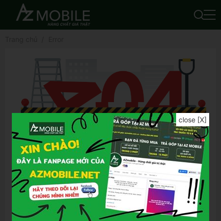
Trang chủ
Error
close [X]
Để tìm được kết quả chính xác hơn, bạn vui
lòng:
Kiểm tra lỗi chính tả của từ khóa đã nhập
Thử lại bằng từ khóa khác
Thử lại bằng những từ khóa tổng quát hơn
Thử lại bằng những từ khóa ngắn gọn hơn