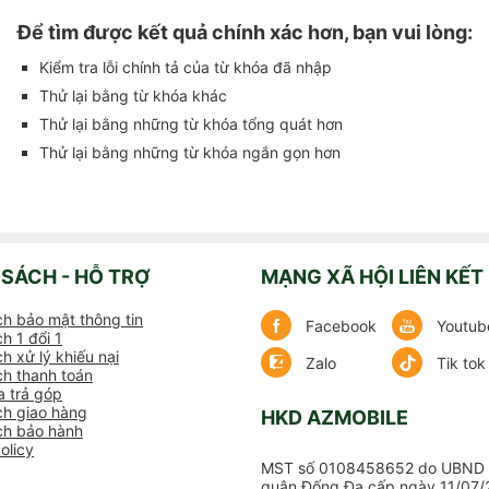
Để tìm được kết quả chính xác hơn, bạn vui lòng:
Kiểm tra lỗi chính tả của từ khóa đã nhập
Thử lại bằng từ khóa khác
Thử lại bằng những từ khóa tổng quát hơn
Thử lại bằng những từ khóa ngắn gọn hơn
 SÁCH - HỖ TRỢ
MẠNG XÃ HỘI LIÊN KẾT
ch bảo mật thông tin
Facebook
Youtub
h 1 đổi 1
h xử lý khiếu nại
Zalo
Tik tok
ch thanh toán
 trả góp
ch giao hàng
HKD AZMOBILE
ch bảo hành
olicy
MST số 0108458652 do UBND 
quận Đống Đa cấp ngày 11/07/