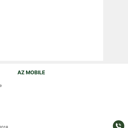
AZ MOBILE
e
Gọi
2018
