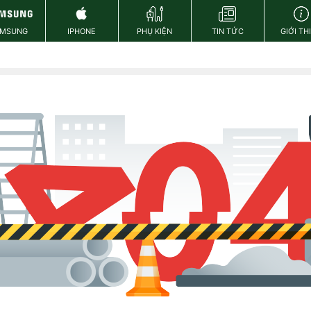
AMSUNG
IPHONE
PHỤ KIỆN
TIN TỨC
GIỚI TH