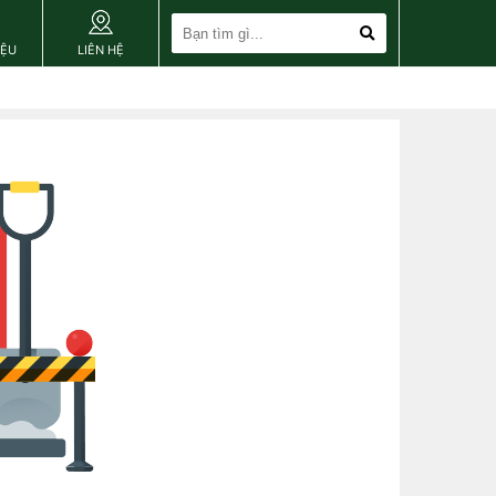
IỆU
LIÊN HỆ
close [X]