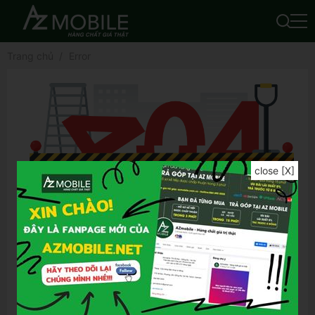
Trang chủ
Error
close [X]
Để tìm được kết quả chính xác hơn, bạn vui
lòng:
Kiểm tra lỗi chính tả của từ khóa đã nhập
Thử lại bằng từ khóa khác
Thử lại bằng những từ khóa tổng quát hơn
Thử lại bằng những từ khóa ngắn gọn hơn