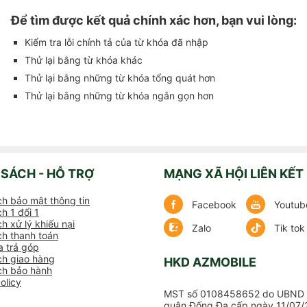
Để tìm được kết quả chính xác hơn, bạn vui lòng:
Kiểm tra lỗi chính tả của từ khóa đã nhập
Thử lại bằng từ khóa khác
Thử lại bằng những từ khóa tổng quát hơn
Thử lại bằng những từ khóa ngắn gọn hơn
 SÁCH - HỖ TRỢ
MẠNG XÃ HỘI LIÊN KẾT
ch bảo mật thông tin
Facebook
Youtub
h 1 đổi 1
h xử lý khiếu nại
Zalo
Tik tok
ch thanh toán
 trả góp
ch giao hàng
HKD AZMOBILE
ch bảo hành
olicy
MST số 0108458652 do UBND 
quận Đống Đa cấp ngày 11/07/