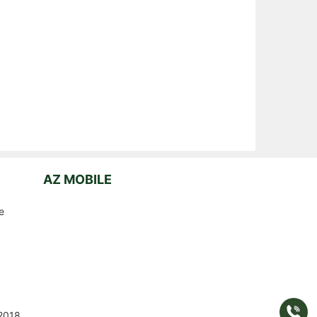
AZ MOBILE
e
Gọi
2018
