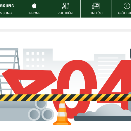
AMSUNG
IPHONE
PHỤ KIỆN
TIN TỨC
GIỚI TH