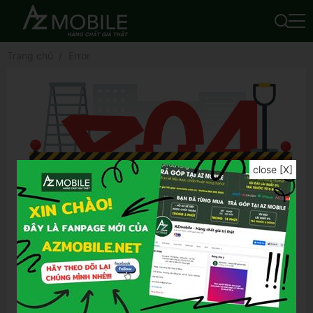
Trang chủ
Error
close [X]
Để tìm được kết quả chính xác hơn, bạn vui
lòng:
Kiểm tra lỗi chính tả của từ khóa đã nhập
Thử lại bằng từ khóa khác
Thử lại bằng những từ khóa tổng quát hơn
Thử lại bằng những từ khóa ngắn gọn hơn