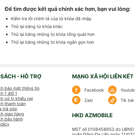
Để tìm được kết quả chính xác hơn, bạn vui lòng:
Kiểm tra lỗi chính tả của từ khóa đã nhập
Thử lại bằng từ khóa khác
Thử lại bằng những từ khóa tổng quát hơn
Thử lại bằng những từ khóa ngắn gọn hơn
 SÁCH - HỖ TRỢ
MẠNG XÃ HỘI LIÊN KẾT
ch bảo mật thông tin
Facebook
Youtub
h 1 đổi 1
h xử lý khiếu nại
Zalo
Tik tok
ch thanh toán
 trả góp
ch giao hàng
HKD AZMOBILE
ch bảo hành
olicy
MST số 0108458652 do UBND 
quận Đống Đa cấp ngày 11/07/