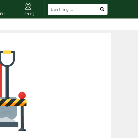
IỆU
LIÊN HỆ
close [X]