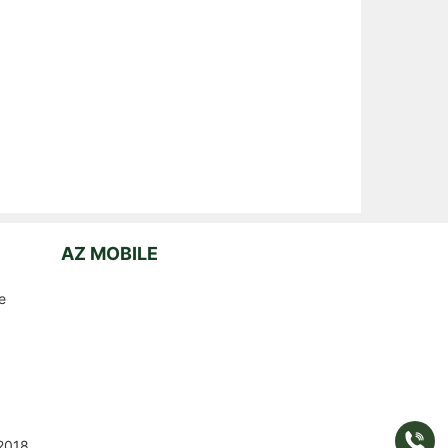
AZ MOBILE
e
Gọi
2018
