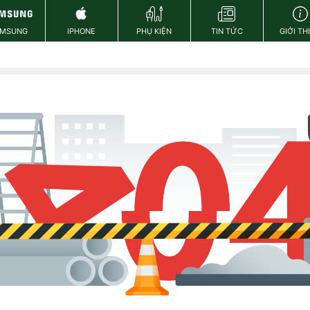
AMSUNG
IPHONE
PHỤ KIỆN
TIN TỨC
GIỚI TH