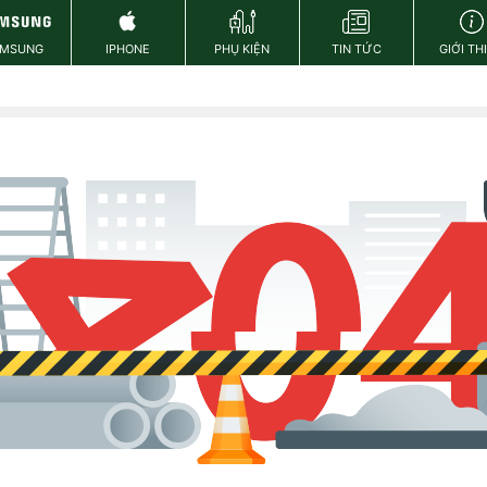
AMSUNG
IPHONE
PHỤ KIỆN
TIN TỨC
GIỚI TH