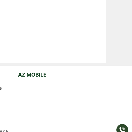
AZ MOBILE
e
Gọi
2018
