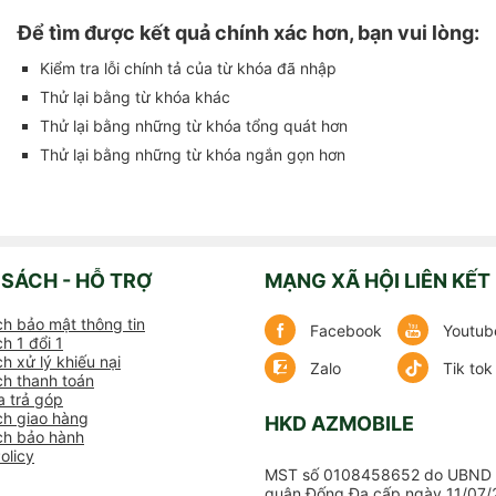
Để tìm được kết quả chính xác hơn, bạn vui lòng:
Kiểm tra lỗi chính tả của từ khóa đã nhập
Thử lại bằng từ khóa khác
Thử lại bằng những từ khóa tổng quát hơn
Thử lại bằng những từ khóa ngắn gọn hơn
 SÁCH - HỖ TRỢ
MẠNG XÃ HỘI LIÊN KẾT
ch bảo mật thông tin
Facebook
Youtub
h 1 đổi 1
h xử lý khiếu nại
Zalo
Tik tok
ch thanh toán
 trả góp
ch giao hàng
HKD AZMOBILE
ch bảo hành
olicy
MST số 0108458652 do UBND 
quận Đống Đa cấp ngày 11/07/