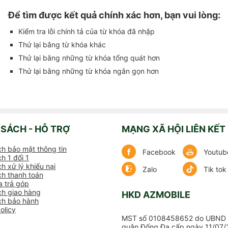
Để tìm được kết quả chính xác hơn, bạn vui lòng:
Kiểm tra lỗi chính tả của từ khóa đã nhập
Thử lại bằng từ khóa khác
Thử lại bằng những từ khóa tổng quát hơn
Thử lại bằng những từ khóa ngắn gọn hơn
 SÁCH - HỖ TRỢ
MẠNG XÃ HỘI LIÊN KẾT
ch bảo mật thông tin
Facebook
Youtub
h 1 đổi 1
h xử lý khiếu nại
Zalo
Tik tok
ch thanh toán
 trả góp
ch giao hàng
HKD AZMOBILE
ch bảo hành
olicy
MST số 0108458652 do UBND 
quận Đống Đa cấp ngày 11/07/