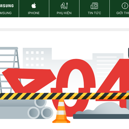
AMSUNG
IPHONE
PHỤ KIỆN
TIN TỨC
GIỚI TH