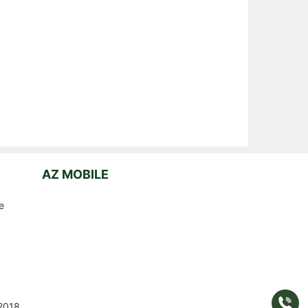
AZ MOBILE
e
Gọi
2018
