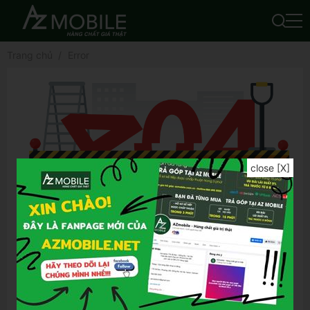
Trang chủ
Error
close [X]
Để tìm được kết quả chính xác hơn, bạn vui
lòng:
Kiểm tra lỗi chính tả của từ khóa đã nhập
Thử lại bằng từ khóa khác
Thử lại bằng những từ khóa tổng quát hơn
Thử lại bằng những từ khóa ngắn gọn hơn